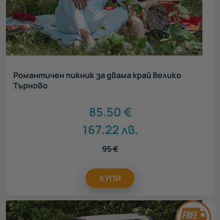
Романтичен пикник за двама край Велико
Търново
85.50
€
167.22
лв.
95
€
КУПИ