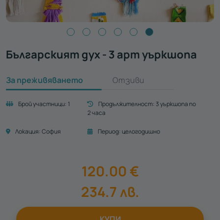
Българският дух - 3 арт уъркшопа
За преживяването
Отзиви
Брой участници:
1
Продължителност:
3 уъркшопа по
2 часа
Локация:
София
Период:
целогодишно
120.00
€
234.7
лв.
КУПИ