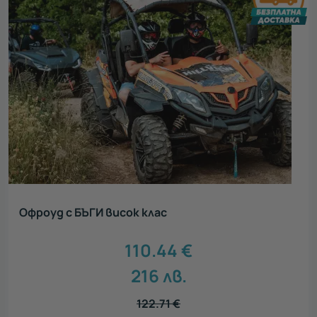
Офроуд с БЪГИ висок клас
110.44
€
216
лв.
122.71
€