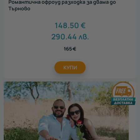
Романтична офроуд разходка за двама до
Търново
148.50
€
290.44
лв.
165
€
КУПИ