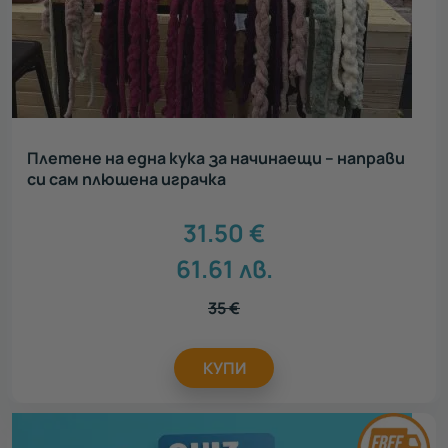
Плетене на една кука за начинаещи – направи
си сам плюшена играчка
31.50
€
61.61
лв.
35
€
КУПИ