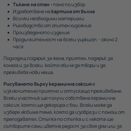
Тъкане на стан -
пано по избор
Изработване на
картина от вълна
Всички необходими материали
Ръководство от опитен художник
Произведеното изделие
Продължителност на всеки уъркшоп - около 2
часа
Подходящ подарък за жена, приятел, подарък за
колега и за всеки, който обича да твори и да
преживява нови неща.
Рисуването върху керамична саксия
е
изключително приятно и отпускащо преживяване.
Всеки участник ще получи собствена керамична
саксия, която ще декорира с бои. Всеки може да
избере любима тема, която да изобрази с помощ от
преподавател. Стъпка по стъпка и с лекота ще
сътворите сами цветна радост за своя дом или за