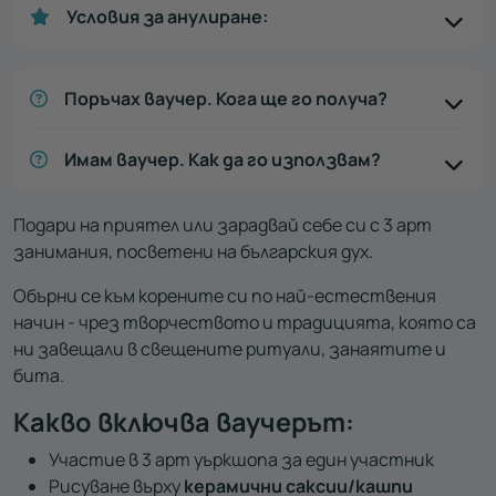
Условия за анулиране:
Поръчах ваучер. Кога ще го получа?
Имам ваучер. Как да го използвам?
Подари на приятел или зарадвай себе си с 3 арт
занимания, посветени на българския дух.
Обърни се към корените си по най-естествения
начин - чрез творчеството и традицията, която са
ни завещали в свещените ритуали, занаятите и
бита.
Какво включва ваучерът:
Участие в 3 арт уъркшопа за един участник
Рисуване върху
керамични саксии/кашпи