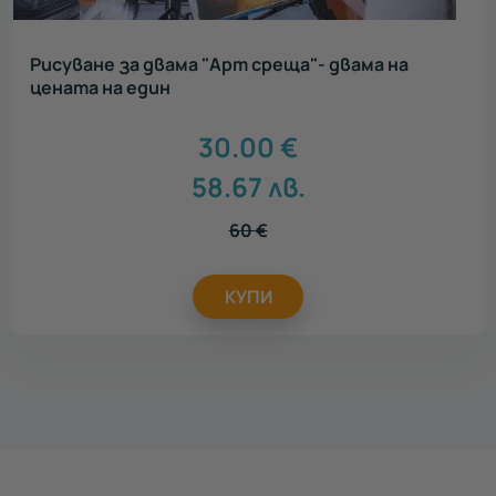
Рисуване за двама "Арт среща"- двама на
цената на един
30.00
€
58.67
лв.
60
€
КУПИ