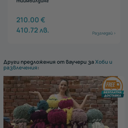
тиймбилдинг
210.00
€
410.72
лв.
Разгледай >
Други предложения от ваучери за
Хоби и
развлечения
: