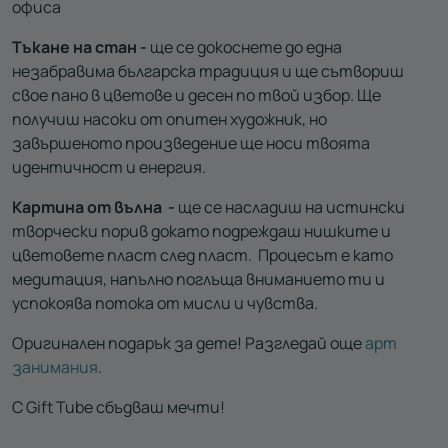
офиса
Тъкане на стан -
ще се докоснете до една
незабравима българска традиция и ще сътвориш
свое пано в цветове и десен по твой избор. Ще
получиш насоки от опитен художник, но
завършеното произведение ще носи твоята
идентичност и енергия.
Картина от вълна -
ще се насладиш на истински
творчески порив докато подреждаш нишките и
цветовете пласт след пласт. Процесът е като
медитация, напълно поглъща вниманието ти и
успокоява потока от мисли и чувства.
Оригинален подарък за дете! Разгледай още
арт
занимания
.
С Gift Tube сбъдваш мечти!