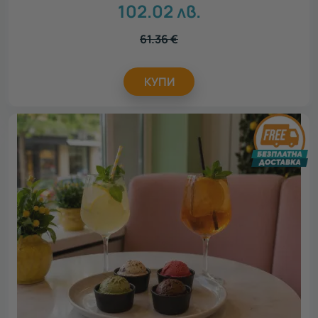
102.02
лв.
61.36
€
КУПИ