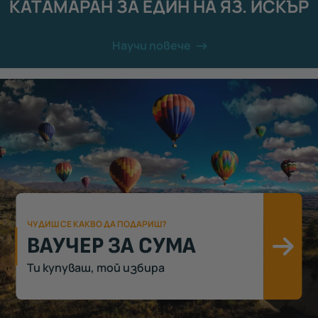
КАТАМАРАН ЗА ЕДИН НА ЯЗ. ИСКЪР
Научи повече
ЧУДИШ СЕ КАКВО ДА ПОДАРИШ?
ВАУЧЕР ЗА СУМА
Ви
Ти купуваш, той избира