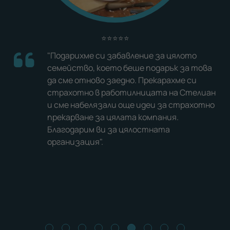
⭐⭐⭐⭐⭐
Подариха ми ваучер от Gift Tube на
ова
стойност и си избрах урок по конна езда.
Беше невероятно, очарована съм от
иан
отношението и цялото преживяване с
тно
кончетата. Със сигурност ще повторя.
Gift Tube - любими сте ми.
МАРИЯ ЛУКАНОВА