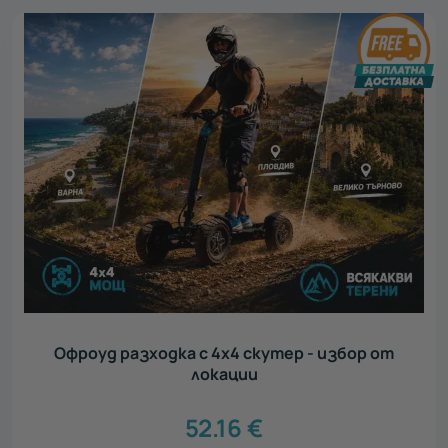
Офроуд разходка с 4х4 скутер - избор от
локации
52.16
€