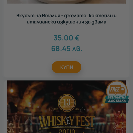
Вкусът на Италия - джелато, коктейли и
италиански изкушения за двама
35.00
€
68.45
лв.
КУПИ