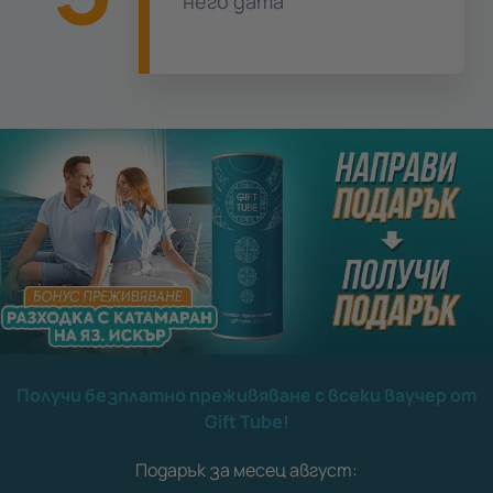
него дата
Получи безплатно преживяване с всеки ваучер от
Gift Tube!
Подарък за месец август: