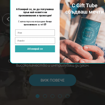
Абонирай се, за да получаваш
пръв най-новите ни
преживявания и промоции!
С всяка поръчка изпращаме
бонус
🎁
преживяване
за теб!
БЕЗПЛАТНА ЛУКСОЗНА
ОПАКОВКА
Абонирай се
С всеки ваучер получаваш безплатна опаковка с
високо качество и интригуващ дизайн.
ВИЖ ПОВЕЧЕ