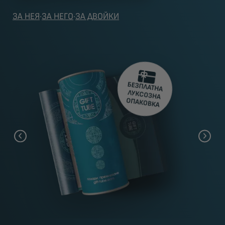
ЗА НЕЯ
·
ЗА НЕГО
·
ЗА ДВОЙКИ
БЕЗПЛАТНА
ЛУКСОЗНА
ОПАКОВКА