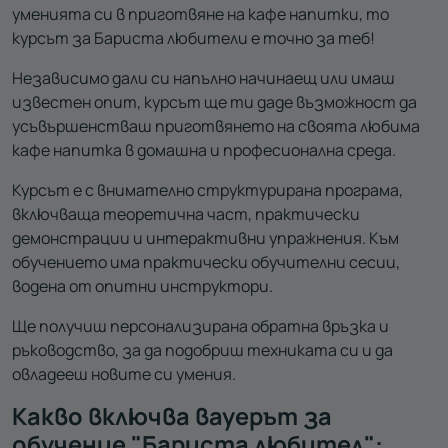
уменията си в приготвяне на кафе напитки, то
курсът за Бариста любители е точно за теб!
Независимо дали си напълно начинаещ или имаш
известен опит, курсът ще ти даде възможност да
усъвършенстваш приготвянето на своята любима
кафе напитка в домашна и професионална среда.
Курсът е с внимателно структурирана програма,
включваща теоретична част, практически
демонстрации и интерактивни упражнения. Към
обучението има практически обучителни сесии,
водена от опитни инструктори.
Ще получиш персонализирана обратна връзка и
ръководство, за да подобриш техниката си и да
овладееш новите си умения.
Какво включва вауерът за
обучение "Бариста любител":