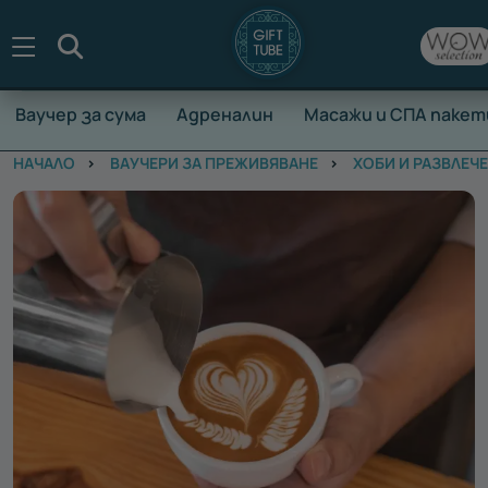
Търсене
Ваучер за сума
Адреналин
Масажи и СПА пакет
НАЧАЛО
ВАУЧЕРИ ЗА ПРЕЖИВЯВАНЕ
ХОБИ И РАЗВЛЕЧ