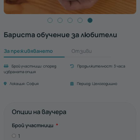
Бариста обучение за любители
За преживяването
Отзиви
Брой участници:
според
Продължителност:
3 часа
избраната опция
Локация:
София
Период:
Целогодишно
Опции на ваучера
Задължително
Брой участници
*
1