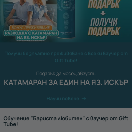
Получи безплатно преживяване с всеки ваучер от
Gift Tube!
Подарък за месец август:
КАТАМАРАН ЗА ЕДИН НА ЯЗ. ИСКЪР
Научи повече
Обучение "Бариста любител" с ваучер от Gift
Tube!