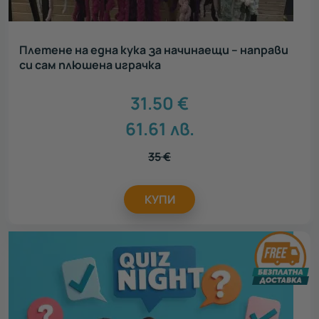
Плетене на една кука за начинаещи – направи
си сам плюшена играчка
31.50
€
61.61
лв.
35
€
КУПИ