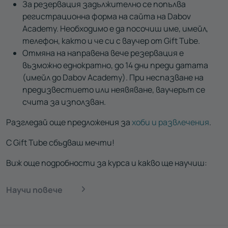
За резервация задължително се попълва
регистрационна форма на сайта на Dabov
Academy. Необходимо е да посочиш име, имейл,
телефон, както и че си с ваучер от Gift Tube.
Отмяна на направена вече резервация е
възможно еднократно, до 14 дни преди датата
(имейл до Dabov Academy). При неспазване на
предизвестието или неявяване, ваучерът се
счита за използван.
Разгледай още предложения за
хоби и развлечения
.
С Gift Tube сбъдваш мечти!
Виж още подробности за курса и какво ще научиш:
Научи повече