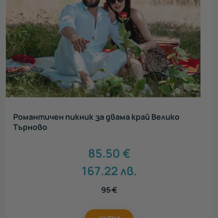
Романтичен пикник за двама край Велико
Търново
85.50
€
167.22
лв.
95
€