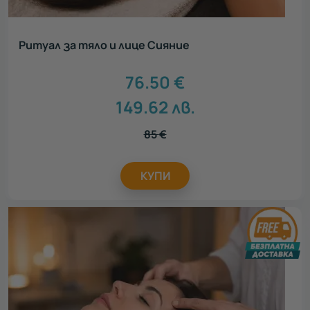
Ритуал за тяло и лице Сияние
76.50
€
149.62
лв.
85
€
КУПИ