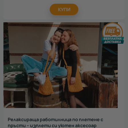
КУПИ
Релаксираща работилница по плетене с
пръсти – изплети си уютен аксесоар