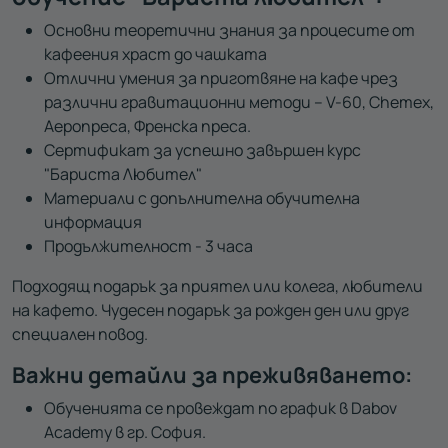
Основни теоретични знания за процесите от
кафеения храст до чашката
Отлични умения за приготвяне на кафе чрез
различни гравитационни методи – V-60, Chemex,
Аеропреса, Френска преса.
Сертификат за успешно завършен курс
"Бариста Любител"
Материали с допълнителна обучителна
информация
Продължителност - 3 часа
Подходящ подарък за приятел или колега, любители
на кафето. Чудесен подарък за рожден ден или друг
специален повод.
Важни детайли за преживяването:
Обученията се провеждат по график в Dabov
Academy в гр. София.