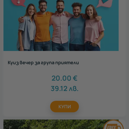
Куиз вечер за група приятели
20.00
€
39.12
лв.
КУПИ