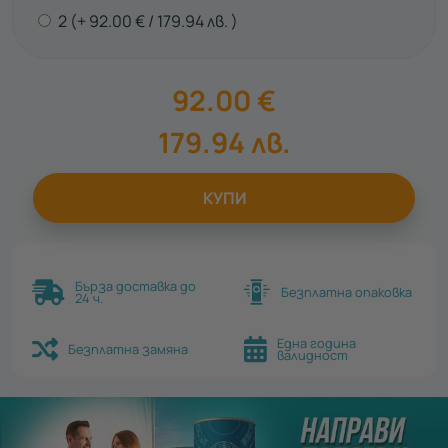
2
92.00
€
179.94
лв.
92.00
€
179.94
лв.
КУПИ
Бърза доставка до
Безплатна опаковка
24 ч.
Една година
Безплатна замяна
валидност