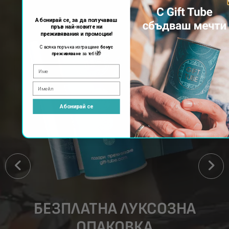
Абонирай се, за да получаваш
пръв най-новите ни
преживявания и промоции!
С всяка поръчка изпращаме
бонус
🎁
преживяване
за теб!
Абонирай се
БЕЗПЛАТНА ЛУКСОЗНА
ОПАКОВКА