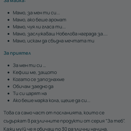
За майка:
Мамо, за мен ти си...
Мамо, ако беше аромат
Мамо, чуя ли гласа ти...
Мамо, заслужаваш Нобелова награда за....
Мамо, искам да сбъдна мечтата ти
За приятел
За мен ти си …
Кефиш ме, защото
Когато се запознахме
Обичам заедно да
Ти си царят на
Ако беше марка кола, щеше да си...
Това са само част от посланията, които се
съдържат в различните продукти от серия “За теб”.
Кажи му/й че я обичаш по 30 различни начина.