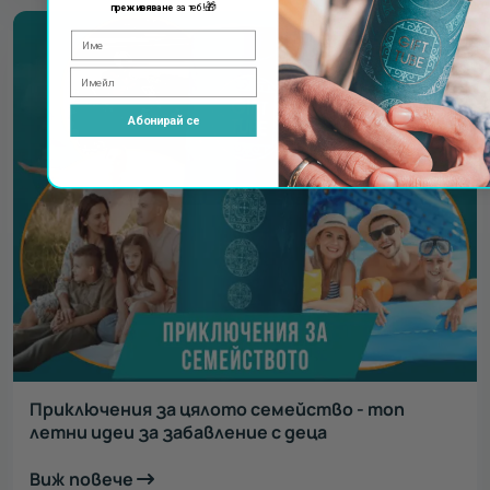
🎁
преживяване
за теб!
Абонирай се
Приключения за цялото семейство - топ
летни идеи за забавление с деца
Виж повече