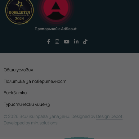
Препоръчай с AdScout
Последвайте ни във Facebook
Последвайте ни във Instagram
Последвайте ни във YouTu
Последвайте ни във Li
Последвайте ни във
Общи условия
Политика за поверителност
Бисквитки
Туристически лиценз
© 2026 Всички права запазени. Designed by
Design Depot
.
Developed by
min.solutions