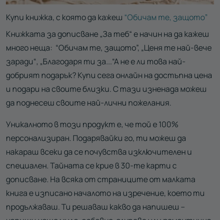
Купи книжка, с която да кажеш
“Обичам те, защото”
Книжката за дописване „За теб“ е начин на да кажеш
много неща: “Обичам те, защото”, „Ценя те най-вече
заради“, „Благодаря ти за...“А не е ли това най-
добрият подарък? Купи сега онлайн на достъпна цена
и подари на своите близки. С тази изненада можеш
да поднесеш своите най-лични пожелания.
Уникалното в този продукт е, че той е 100%
персонализиран. Подарявайки го, ти можеш да
накараш всеки да се почувства изключителен и
специален. Тайната се крие в 30-те карти с
дописване. На всяка от страниците от малката
книга е изписано началото на изречение, което ти
продължаваш. Ти решаваш какво да напишеш –