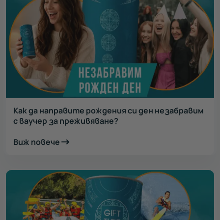
Как да направите рождения си ден незабравим
с ваучер за преживяване?
Виж повече