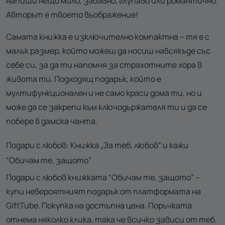
напиши нещо мило, забавно, глупаво или романтично.
Авторът е твоето въображение!
Самата книжка е изключително компактна – тя е с
малък размер, който можеш да носиш навсякъде със
себе си, за да ти напомня за страхотните хора в
живота ти. Подходящ подарък, който е
мултифункционален и не само краси дома ти, но и
може да се закрепи към ключодържателя ти и да се
побере в дамска чанта.
Подари с любов: Книжка „За теб, любов“ и кажи
“Обичам те, защото”
Подари с любов книжката “Обичам те, защото” –
купи невероятният подарък от платформата на
GiftTube. Покупка на достъпна цена. Поръчката
отнема няколко клика, така че всичко зависи от теб.