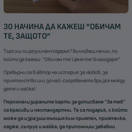
30 НАЧИНА ДА КАЖЕШ “ОБИЧАМ
ТЕ, ЗАЩОТО“
Търсиш ли различен подарък? Вълнуващ начин, по
който да кажеш: "Обичам те! Ценя те! Благодаря!"
Превърни се в автор на история за любов, за
приятелство или за най-съкровената връзка между
дете и майка!
Персонализираните карти за дописване “За теб”
са красиви и нестандартни. Те са подарък, с който
може да изразиш емоция към приятел, приятелка,
гадже, съпруг и майка, да припомниш забавни