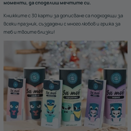
моменти, да споделиш мечтите си.
Книжките с 30 карти за дописване са подходящи за
всеки празник, създадени с много любов и грижа за
теб и твоите близки!