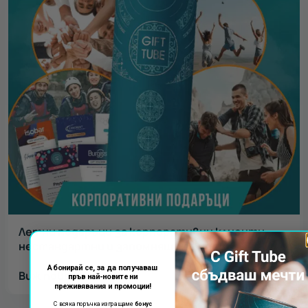
Летни подаръци за корпоративни клиенти -
нестандартни и запомнящи се идеи
Абонирай се, за да получаваш
Виж повече
пръв най-новите ни
преживявания и промоции!
С всяка поръчка изпращаме
бонус