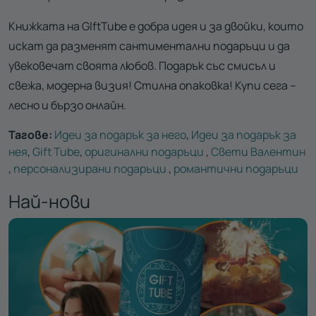
Книжката на GIftTube е добра идея и за двойки, които
искат да разменят сантиментални подаръци и да
увековечат своята любов. Подарък със смисъл и
свежа, модерна визия! Стилна опаковка! Купи сега –
лесно и бързо онлайн.
Тагове:
Идеи за подарък за него
,
Идеи за подарък за
нея
,
Gift Tube
,
оригинални подаръци
,
Свети Валентин
,
персонализирани подаръци
,
романтични подаръци
Най-нови