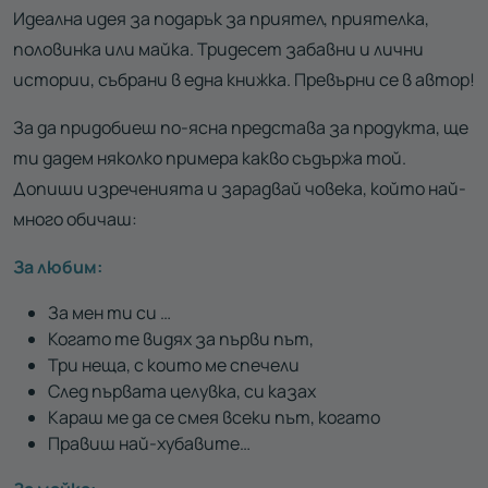
Идеална идея за подарък за приятел, приятелка,
половинка или майка. Тридесет забавни и лични
истории, събрани в една книжка. Превърни се в автор!
За да придобиеш по-ясна представа за продукта, ще
ти дадем няколко примера какво съдържа той.
Допиши изреченията и зарадвай човека, който най-
много обичаш:
За любим:
За мен ти си …
Когато те видях за първи път,
Три неща, с които ме спечели
След първата целувка, си казах
Караш ме да се смея всеки път, когато
Правиш най-хубавите…