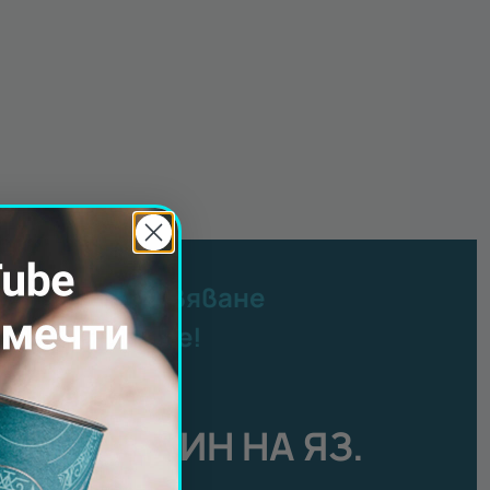
латно преживяване
ер от Gift Tube!
есец август:
АН ЗА ЕДИН НА ЯЗ.