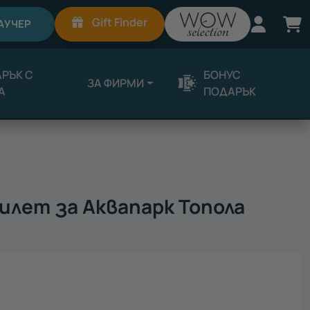
Вход
К
Gift Finder
АУЧЕР
РЪК С
БОНУС
ЗА ФИРМИ
А
ПОДАРЪК
илет за Аквапарк Топола