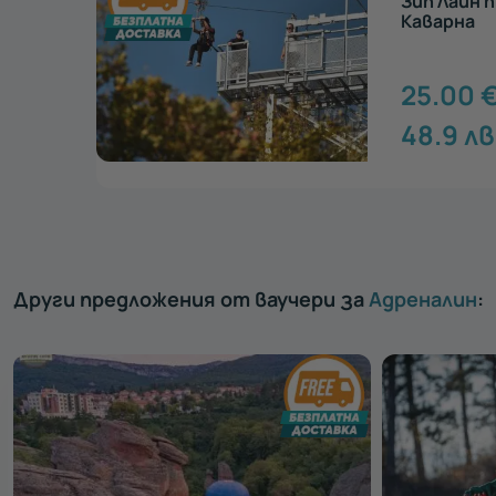
Приключен
Топола Ск
20.00
39.12
лв
едай >
Други предложения от ваучери за
Адреналин
: