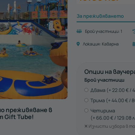
За преживяването
Брой участници:
1
Локация:
Каварна
Опции на ваучер
Брой участници
Двама
22.00
€
4
Трима
44.00
€
8
но преживяване в
Четирима
 Gift Tube!
66.00
€
129.08
л
Изчисти избора в то