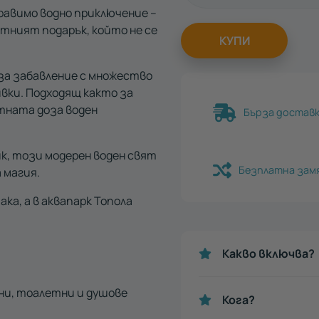
равимо водно приключение –
тният подарък, който не се
КУПИ
 за забавление с множество
ивки. Подходящ както за
ктната доза воден
Бърза доставка
к, този модерен воден свят
Безплатна зам
а магия.
ка, а в аквапарк Топола
Какво включва?
ни, тоалетни и душове
Кога?