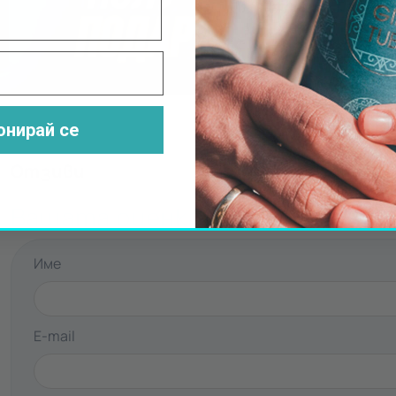
ИСКЪР
Научи повече
онирай се
Отзиви
Вашата оценка
Име
E-mail