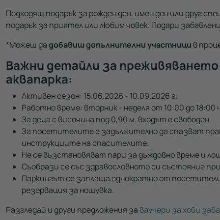
Подходящ подарък за рожден ден, имен ден или друг спе
подарък за приятел или любим човек. Подари забавлен
*Можеш да
добавиш допълнителни участници
в проц
Важни детайли за преживяването 
аквапарка:
Активен сезон: 15.06.2026 - 10.09.2026 г.
Работно време: вторник - неделя от 10:00 до 18:00 ч
За деца с височина под 0,90 м. входът е свободен
За посетителите е задължително да спазват пра
инструкциите на спасителите.
Не се възстановяват пари за дъждовно време и ло
Съобрази се със здравословното си състояние пр
Паркингът се заплаща еднократно от посетители
резервация за нощувка.
Разгледай и други предложения за
ваучери за хоби заб