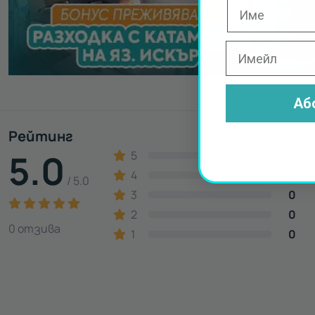
Аб
Рейтинг
5.0
5
0
4
0
/ 5.0
3
0
2
0
0 отзива
1
0