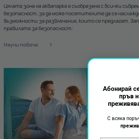
Цялата зона на аквапарка е съобразена с всички съвр
безопасност, за да може посетителите да се наслажд
възможности за развлечение, които се предлагат. Зап
правилата за безопасност:
Научи повече
Абонирай се
пръв н
преживява
С всяка пор
прежив