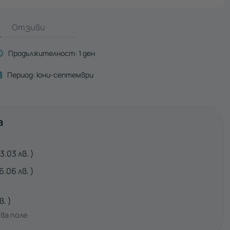
Отзиви
Продължителност:
1 ден
Период:
юни-септември
а
3.03
лв.
6.06
лв.
в.
ва поле