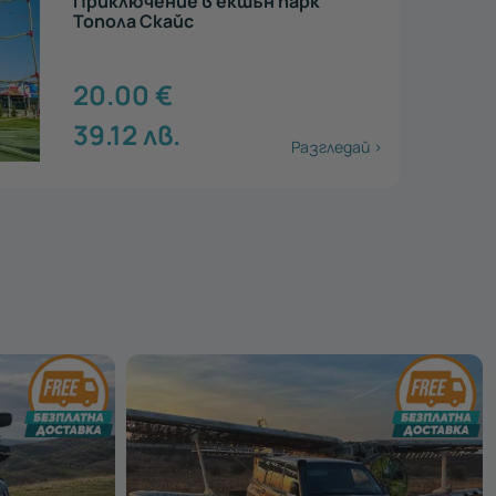
Зип Лайн приключение край
Каварна
25.00
€
48.9
лв.
Разгледай >