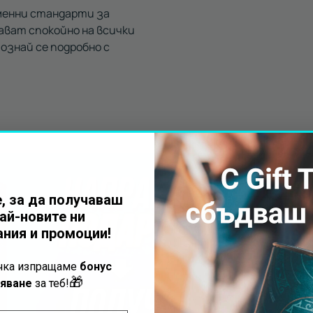
еменни стандарти за
ават спокойно на всички
ознай се подробно с
Получи безп
, за да получаваш
с всеки вауч
ай-новите ни
ния и промоции!
Подарък за м
ъчка изпращаме
бонус
КАТАМАР
🎁
яване
за теб!