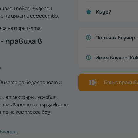
циален повод! Чудесен
Къде?
ие за цялото семейство.
еса на поръчката.
Поръчах ваучер. 
- правила в
Имам ваучер. Ка
.
вилата за безопасност и
Бонус преживя
ши атмосферни условия.
и ползването на пързалките
те на комплекса без
авления
.