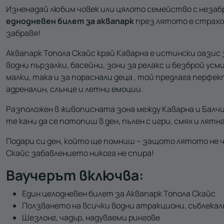
Изненадай любим човек или цялото семейство с незаб
еднодневен билет за аквапарк
през лятото е страхо
забравя!
Аквапарк Топола Скайс край Каварна е истински оазис
водни пързалки, басейни, зони за релакс и безброй усм
малки, така и за пораснали деца , той предлага перфе
адреналин, слънце и летни емоции.
Разположен в живописната зона между Каварна и Балчи
те кани да се потопиш в ден, пълен с игри, смях и лятн
Подари си ден, който ще помниш – защото лятото не ча
Скайс забавлението никога не спира!
Ваучерът включва:
Един целодневен билет за Аквапарк Топола Скайс
Ползването на всички водни атракциони, съблекал
Шезлонг, чадър, надуваеми рингове