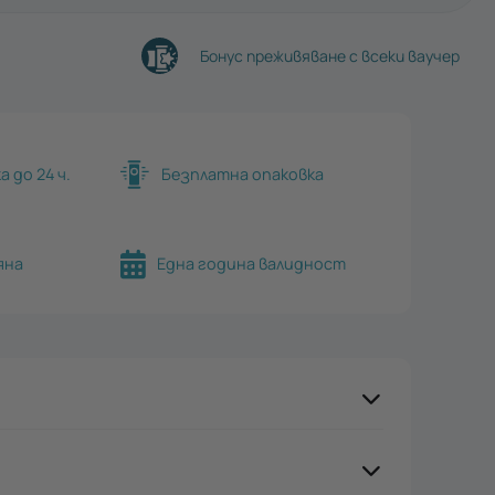
Бонус преживяване с всеки ваучер
 до 24 ч.
Безплатна опаковка
яна
Една година валидност