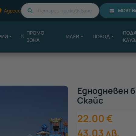
Търси
Адреси
МОЯТ В
ПРОМО
ПОДА
РИИ
ИДЕИ
ПОВОД
ЗОНА
КАУЗ
Еднодневен б
Скайс
22.00
€
43.03
лв.