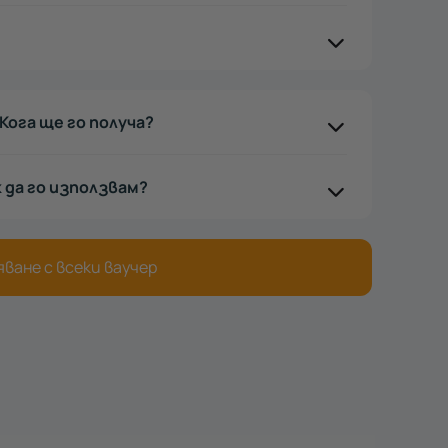
Кога ще го получа?
к да го използвам?
ване с всеки ваучер