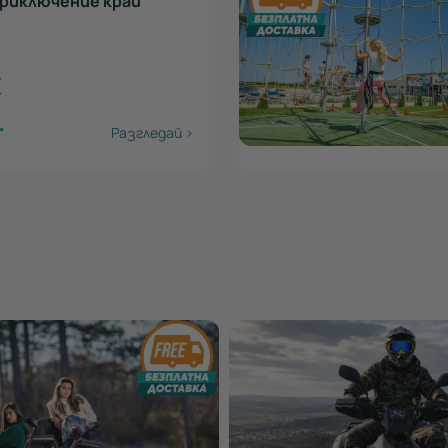
ие в екшън парк
айс
€
.
Разгледай >