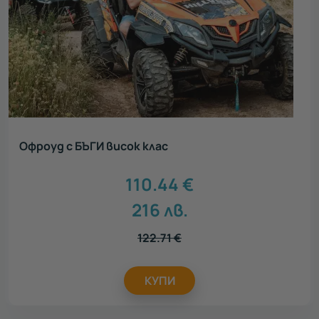
Офроуд с БЪГИ висок клас
110.44
€
216
лв.
122.71
€
КУПИ