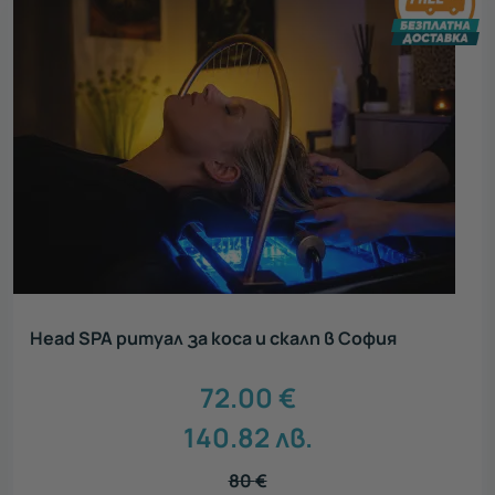
Head SPA ритуал за коса и скалп в София
72.00
€
140.82
лв.
80
€