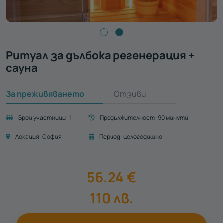
Ритуал за дълбока регенерация +
сауна
За преживяването
Отзиви
Брой участници:
1
Продължителност:
90 минути
Локация:
София
Период:
целогодишно
56.24
€
110
лв.