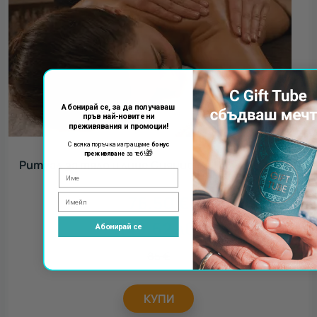
Абонирай се, за да получаваш
пръв най-новите ни
преживявания и промоции!
С всяка поръчка изпращаме
бонус
🎁
преживяване
за теб!
Ритуал за тяло и лице Сияние
76.50
€
149.62
лв.
Абонирай се
85
€
КУПИ