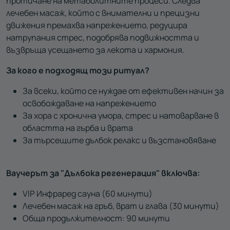
протичане на метаболитните процеси. Следва
лечебен масаж, който с внимателни и прецизни
движения премахва напрежението, редуцира
натрупания стрес, подобрява подвижността и
възвръща усещането за лекота и хармония.
За кого е подходящ този ритуал?
За всеки, който се нуждае от ефективен начин за
освобождаване на напрежението
За хора с хронична умора, стрес и натоварване в
областта на гърба и врата
За търсещите дълбок релакс и възстановяване
Ваучерът за "Дълбока регенерация" включва:
VIP Инфраред сауна (60 минути)
Лечебен масаж на гръб, врат и глава (30 минути)
Обща продължителност: 90 минути