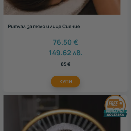
Ритуал за тяло и лице Сияние
76.50
€
149.62
лв.
85
€
КУПИ