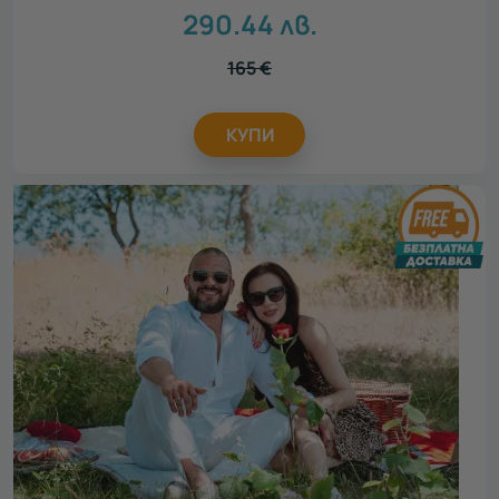
290.44
лв.
165
€
КУПИ