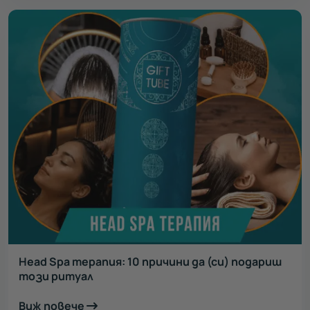
Head Spa терапия: 10 причини да (си) подариш
този ритуал
Виж повече