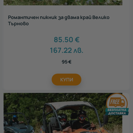
Романтичен пикник за двама край Велико
Търново
85.50
€
167.22
лв.
95
€
КУПИ