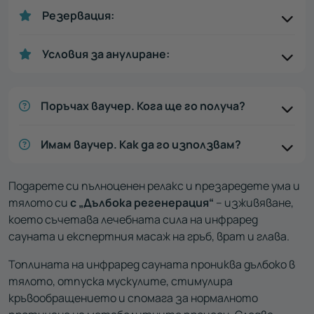
Резервация:
Условия за анулиране:
Поръчах ваучер. Кога ще го получа?
Имам ваучер. Как да го използвам?
Подарете си пълноценен релакс и презаредете ума и
тялото си
с „Дълбока регенерация“
– изживяване,
което съчетава лечебната сила на инфраред
сауната и експертния масаж на гръб, врат и глава.
Топлината на инфраред сауната прониква дълбоко в
тялото, отпуска мускулите, стимулира
кръвообращението и спомага за нормалното