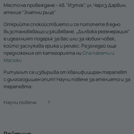
Mясто на провеждане – кв. "Изток", ул. Чарлз Дарвин,
ателие "Златни ръце"
Открийте спокойствието и се потопете в едно
възстановяващо изживяване. „Дълбока регенерация“
е идеалният подарък за вас или за любим човек,
който заслужава грижа и релакс. Разгледай още
предложения от категорията ни
Спа пакети и
Масажи
Ритуалът се извършва от квалифициран терапевт
с дългогодишен опит! Научи повече за ателието и за
терапевта:
Научи повече
Рейтинг