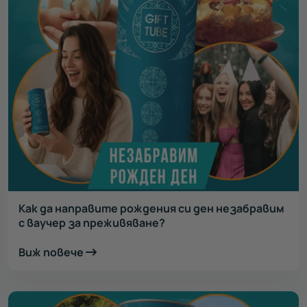
Как да направите рождения си ден незабравим
с ваучер за преживяване?
Виж повече