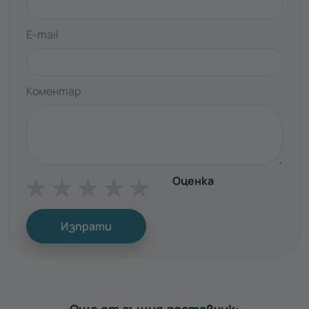
E-mail
Коментар
Оценка
☆
☆
☆
☆
☆
Изпрати
Още от същия доставчик: