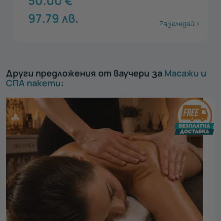
50.00
€
97.79
лв.
Разгледай >
Други предложения от ваучери за
Масажи и
СПА пакети
: