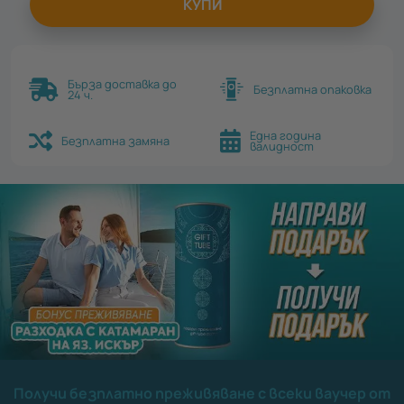
КУПИ
Бърза доставка до
Безплатна опаковка
24 ч.
Една година
Безплатна замяна
валидност
Получи безплатно преживяване с всеки ваучер от