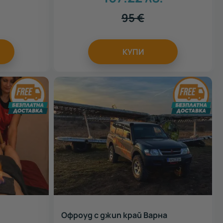
95
€
КУПИ
Офроуд с джип край Варна