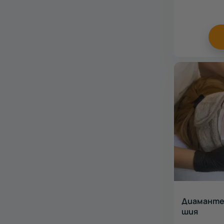
Диамантен
шия