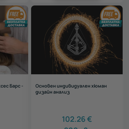
сес Барс -
Основен индивидуален хюман
дизайн анализ
.
102.26
€