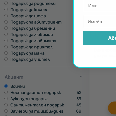
Подарък за родители
289
Подарък за колега
926
Подарък за шефа
269
Подарък за абитуриент
576
Подарък за бременни
170
Подарък за любимия
744
Аб
Подарък за любимата
916
Подарък за приятел
962
Винено бя
Подарък за мама
725
дегустаци
Подарък за учител
624
Акцент
Всички
Нестандартен подарък
52
Луксозен подарък
59
Сантиментален подарък
45
Ваучери за тиймбилдинг
69