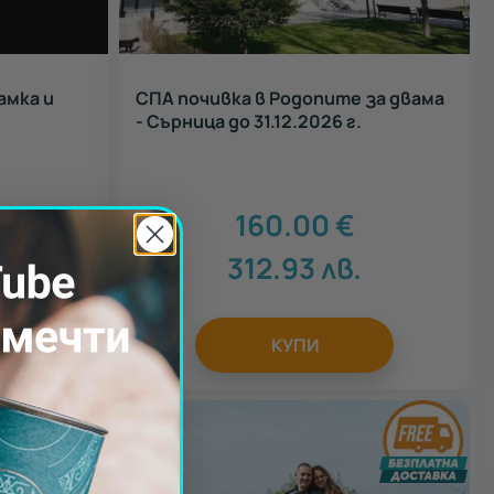
амка и
СПА почивка в Родопите за двама
- Сърница до 31.12.2026 г.
160.00
€
312.93
лв.
КУПИ