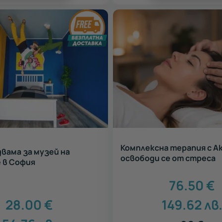
Комплексна терапия с Ак
двама за музей на
освободи се от стреса
 в София
76.50
€
28.00
€
149.62
лв