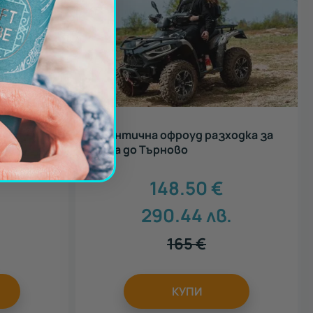
ияние
Романтична офроуд разходка за
двама до Търново
148.50
€
.
290.44
лв.
165
€
КУПИ