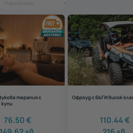
вукова терапия с
Офроуд с БЪГИ висок кла
 купи
76.50
€
110.44
€
149.62
лв.
216
лв.