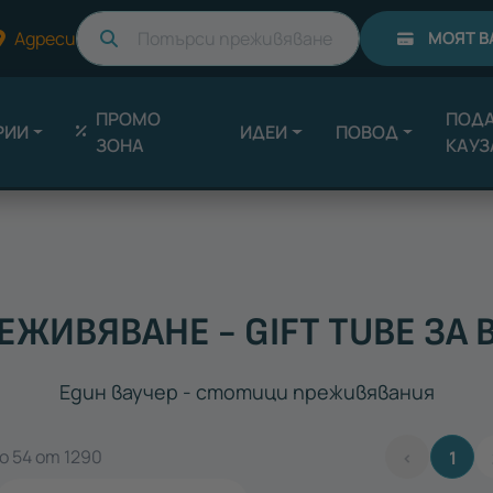
Търси
Адреси
МОЯТ В
ПРОМО
ПОДА
РИИ
ИДЕИ
ПОВОД
ЗОНА
КАУЗ
ЕЖИВЯВАНЕ - GIFT TUBE ЗА 
Един ваучер - стотици преживявания
о 54 от 1290
‹
1