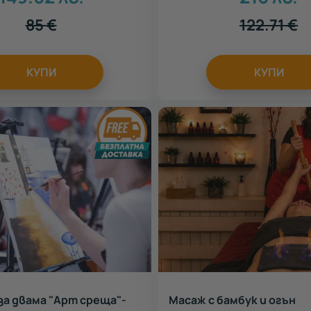
85
€
122.71
€
КУПИ
КУПИ
за двама "Арт среща"-
Масаж с бамбук и огън