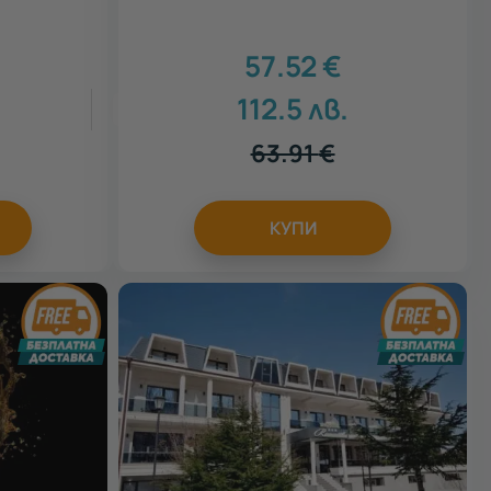
57.52
€
.
112.5
лв.
5
63.91
€
КУПИ