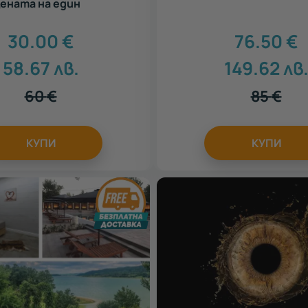
цената на един
30.00
€
76.50
€
58.67
лв.
149.62
лв
60
€
85
€
КУПИ
КУПИ