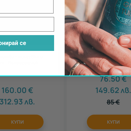
онирай се
гство - нощувка и
Ритуал за тяло и лице С
я - Белоградчик
76.50
€
160.00
€
149.62
лв
312.93
лв.
85
€
КУПИ
КУПИ