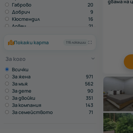
двама на 
Габрово
20
Добрич
9
Кюстендил
16
Ловеч
21
Монтана
1
Пазарджик
21
Покажи карта
116 локации
Перник
12
Плевен
2
За кого
Разград
1
Русе
22
Всички
Силистра
4
За жена
971
Сливен
4
За мъж
562
Смолян
8
За дете
90
Стара Загора
22
За двойки
351
Търговище
2
За компания
143
Хасково
2
За семейството
71
Шумен
7