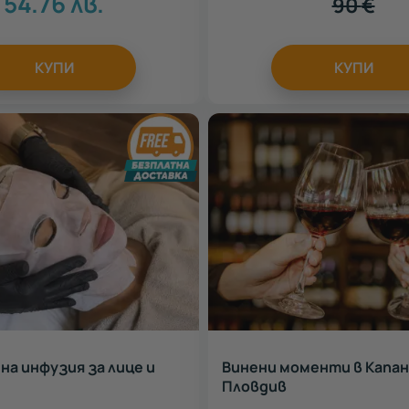
54.76
лв.
90
€
КУПИ
КУПИ
а инфузия за лице и
Винени моменти в Капан
Пловдив