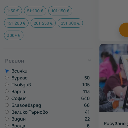
1-50 €
51-100 €
101-150 €
151-200 €
201-250 €
251-300 €
300+ €
Регион
Всички
Бургас
50
Пловдив
105
Варна
113
София
640
Благоевград
66
Велико Търново
41
Видин
22
Рисуване 
Враца
6