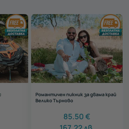
с
Романтичен пикник за двама край
Велико Търново
85.50
€
167.22
лв.