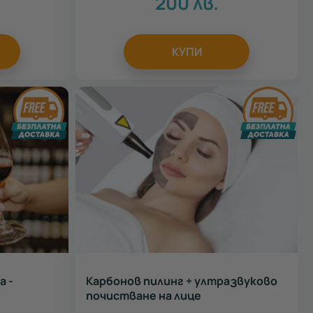
200
лв.
КУПИ
а -
Карбонов пилинг + ултразвуково
почистване на лице