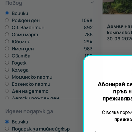
Повод
Всички
Рожден ден
1048
Делнична 
Св. Валентин
892
комплекс 
Осми март
785
30.09.202
Юбилей
294
Имен ден
983
Сватба
160
Годеж
243
Коледа
653
Моминско парти
568
Ергенско парти
415
Абонирай се
Ден на детето
85
пръв н
Детски рожден ден
78
преживява
Идеен подарък за
С всяка пор
прежив
Всички
Подарък за тийнейджър
269