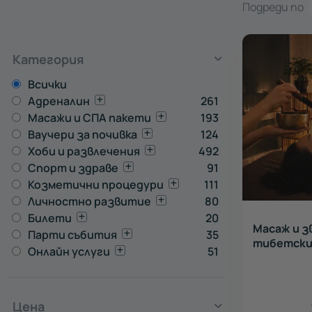
Подреди по
Категория
Всички
Адреналин
261
Масажи и СПА пакети
193
Ваучери за почивка
124
Хоби и развлечения
492
Спорт и здраве
91
Козметични процедури
111
Личностно развитие
80
Билети
20
Масаж и з
Парти събития
35
тибетски
Онлайн услуги
51
Цена