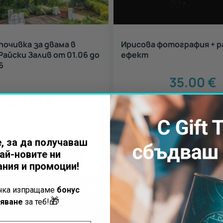
почивка за двама в
Ирисова фотография + р
Райски Залив от 01.06 до
ефект
6
35.00
€
120.15
€
68.45
лв.
234.99
лв.
55
€
, за да получаваш
ай-новите ни
КУПИ
КУПИ
ния и промоции!
ъчка изпращаме
бонус
🎁
яване
за теб!