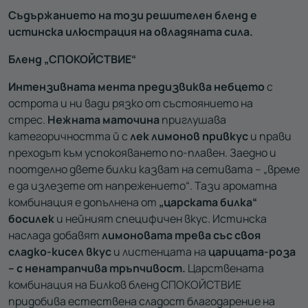
Съдържанието на този решителен бленд е
истинска илюстрация на овладяната сила.
Бленд „СПОКОЙСТВИЕ“
Интензивната мента предизвиква небцето
с
острота и ни вади рязко от състоянието на
стрес.
Нежната маточина
приглушава
категоричността й с
лек лимонов привкус
и прави
преходът към успокояването по-плавен. Заедно и
поотделно двете билки казват на сетивата – „време
е да излезете от напрежението“. Тази ароматна
комбинация е допълнена от
„царската билка“
босилек
и нейният специфичен вкус. Истинска
наслада добавят
лимоновата трева със своя
сладко-кисел вкус
и листенцата на
царицата-роза
– с ненатрапчива тръпчивост.
Царствената
комбинация на Билков бленд СПОКОЙСТВИЕ
придобива естествена сладост благодарение на