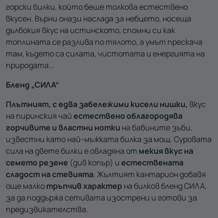
горски билки, който беше толкова естествено
вкусен. Върни онази наслада за небцето, носеща
дълбокия вкус на истинското, спомни си как
топлината се разлива по тялото, а умът прескача
там, където са силата, чистотата и енергията на
природата...
Бленд „СИЛА“
Плътният, с едва забележими кисели нишки,
вкус
на пиринския чай
естествено облагородява
горчивите и властни нотки
на бабините зъби,
известни като най-мъжката билка за мощ. Суровата
сила на двете билки е овладяна от
мекия вкус на
семето резене
(див копър) и
естествената
сладост на стевията
. Жълтият кантарион добавя
още малко
тръпчив характер
на билков бленд СИЛА,
за да поддържа сетивата изострени и готови за
предизвикателства.