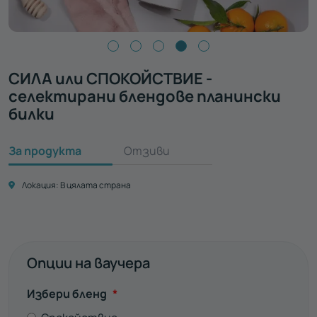
СИЛА или СПОКОЙСТВИЕ -
селектирани блендове планински
билки
За продукта
Отзиви
Локация:
В цялата страна
Опции на ваучера
Задължително
Избери бленд
*