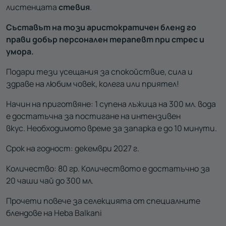
листенцата
стевия
.
Съставът на този аристократичен бленд го
прави добър персонален терапевт при стрес и
умора.
Подари тези усещания за спокойствие, сила и
здраве на любим човек, колега или приятел!
Начин на приготвяне: 1 супена лъжица на 300 мл. вода
е достатъчна за постигане на интензивен
вкус. Необходимото време за запарка е до 10 минути.
Срок на годност: декември 2027 г.
Количество: 80 гр. Количеството е достатъчно за
20 чаши чай до 300 мл.
Прочети повече за селекцията от специалните
блендове на Heba Balkani