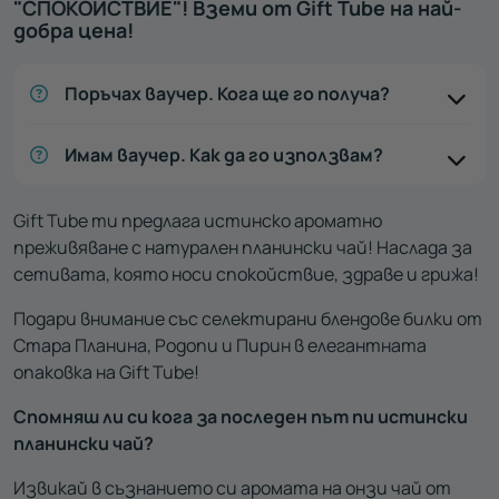
"СПОКОЙСТВИЕ"! Вземи от Gift Tube на най-
добра цена!
Поръчах ваучер. Кога ще го получа?
Имам ваучер. Как да го използвам?
Gift Tube ти предлага истинско ароматно
преживяване с натурален планински чай! Наслада за
сетивата, която носи спокойствие, здраве и грижа!
Подари внимание със селектирани блендове билки от
Стара Планина, Родопи и Пирин в елегантната
опаковка на Gift Tube!
Спомняш ли си кога за последен път пи истински
планински чай?
Извикай в съзнанието си аромата на онзи чай от