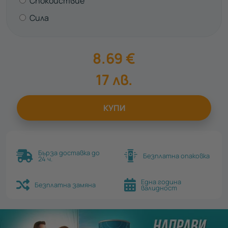
Спокойствие
Сила
8.69
€
17
лв.
КУПИ
Бърза доставка до
Безплатна опаковка
24 ч.
Една година
Безплатна замяна
валидност