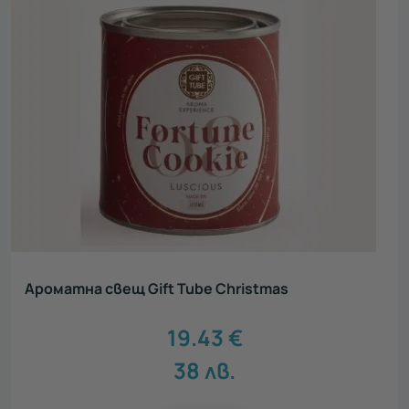
Аромaтна свещ Gift Tube Christmas
19.43
€
38
лв.