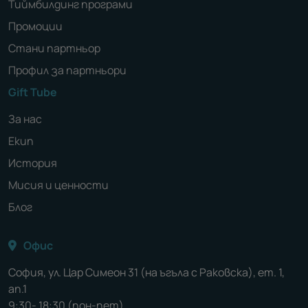
Тиймбилдинг програми
Промоции
Стани партньор
Профил за партньори
Gift Tube
За нас
Екип
История
Мисия и ценности
Блог
Офис
София, ул. Цар Симеон 31 (на ъгъла с Раковска), ет. 1,
ап.1
9:30- 18:30 (пон-пет)