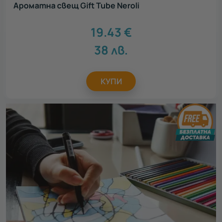
Аромaтна свещ Gift Tube Neroli
19.43
€
38
лв.
КУПИ