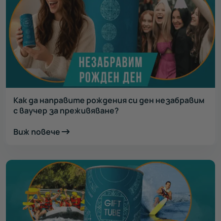
Как да направите рождения си ден незабравим
с ваучер за преживяване?
Виж повече