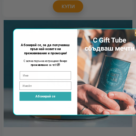
КУПИ
Абонирай се, за да получаваш
пръв най-новите ни
преживявания и промоции!
С всяка поръчка изпращаме
бонус
🎁
преживяване
за теб!
Абонирай се