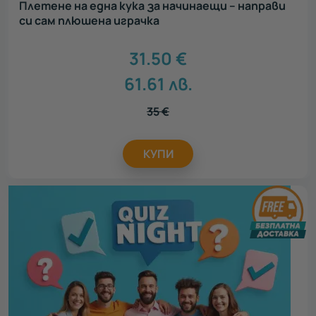
Плетене на една кука за начинаещи – направи
си сам плюшена играчка
31.50
€
61.61
лв.
35
€
КУПИ