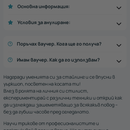
Основна информация:
Условия за анулиране:
Поръчах ваучер. Кога ще го получа?
Имам ваучер. Как да го използвам?
Надгради уменията си за стайлинг и се впусни в
уъркшоп, посветен на косата ти!
Влез в ролята на личния си стилист,
експериментирай с различни техники и открий как
да изглеждаш зашеметяващо за всякакъв повод –
без да губиш часове пред огледалото.
Научи трикове от професионалистите и