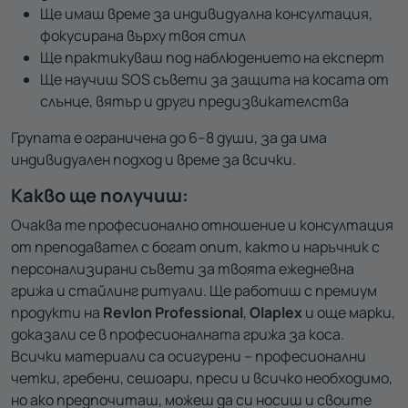
Ще имаш време за индивидуална консултация,
фокусирана върху твоя стил
Ще практикуваш под наблюдението на експерт
Ще научиш SOS съвети за защита на косата от
слънце, вятър и други предизвикателства
Групата е ограничена до 6–8 души, за да има
индивидуален подход и време за всички.
Какво ще получиш:
Очаква те професионално отношение и консултация
от преподавател с богат опит, както и наръчник с
персонализирани съвети за твоята ежедневна
грижа и стайлинг ритуали. Ще работиш с премиум
продукти на
Revlon Professional
,
Olaplex
и още марки,
доказали се в професионалната грижа за коса.
Всички материали са осигурени – професионални
четки, гребени, сешоари, преси и всичко необходимо,
но ако предпочиташ, можеш да си носиш и своите