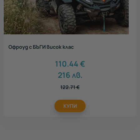
Офроуд с БЪГИ висок клас
110.44
€
216
лв.
122.71
€
КУПИ