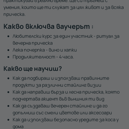
практикувай в реално време. Ще си тръгнеш с
умения, които ще ти служат за цял живот и за всяка
прическа.
Какво включва ваучерът :
Любителски курс за един участник - ритуал за
вечерна прическа
Лека почерпка - вино и хапки
Продължителност - 4 часа.
Какво ще научиш?
Как да подбираш и използваш правилните
продукти за различни стайлинг визии
Как да направиш бърза и лесна прическа, която
подчертава акцент във външния ти вид
Как да създаваш вечерен стайлинг и да го
допълниш със смели цветове или аксесоари
Как да използваш безопасно уредите за коса у
дома