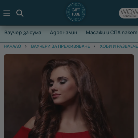
Търсене
Ваучер за сума
Адреналин
Масажи и СПА пакет
НАЧАЛО
ВАУЧЕРИ ЗА ПРЕЖИВЯВАНЕ
ХОБИ И РАЗВЛЕЧ