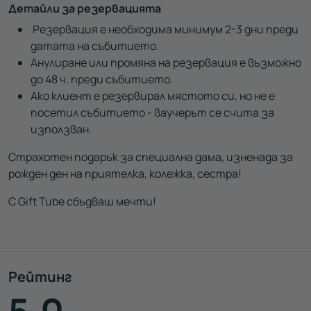
Детайли за резервацията
Резервация е необходима минимум 2-3 дни преди
датата на събитието.
Анулиране или промяна на резервация е възможно
до 48 ч. преди събитието.
Ако клиент е резервирал мястото си, но не е
посетил събитието - ваучерът се счита за
използван.
Страхотен подарък за специална дама, изненада за
рожден ден на приятелка, колежка, сестра!
С Gift Tube сбъдваш мечти!
Рейтинг