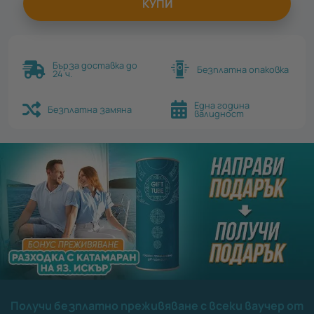
КУПИ
Бърза доставка до
Безплатна опаковка
24 ч.
Една година
Безплатна замяна
валидност
Получи безплатно преживяване с всеки ваучер от