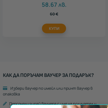
58.67
лв.
60
€
КУПИ
КАК ДА ПОРЪЧАМ ВАУЧЕР ЗА ПОДАРЪК?
Избери ваучер по имейл или принт ваучер в
опаковка
Персонализирай ваучера с име на получател и