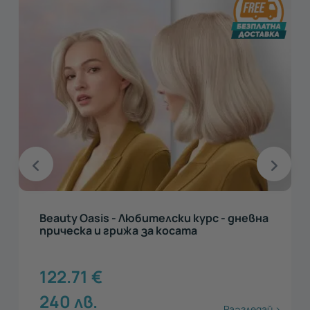
Beauty Oasis - Любителски курс - дневна
прическа и грижа за косата
122.71
€
240
лв.
Разгледай >