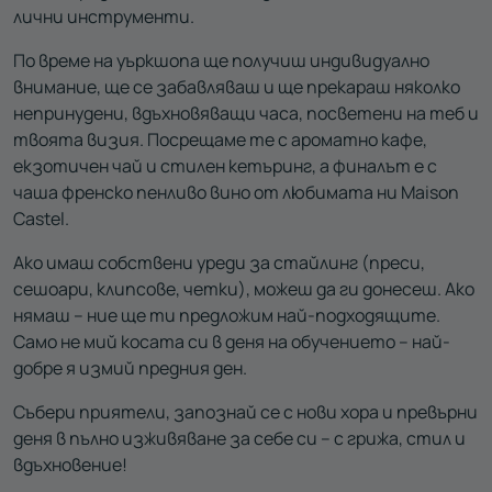
лични инструменти.
По време на уъркшопа ще получиш индивидуално
внимание, ще се забавляваш и ще прекараш няколко
непринудени, вдъхновяващи часа, посветени на теб и
твоята визия. Посрещаме те с ароматно кафе,
екзотичен чай и стилен кетъринг, а финалът е с
чаша френско пенливо вино от любимата ни Maison
Castel.
Ако имаш собствени уреди за стайлинг (преси,
сешоари, клипсове, четки), можеш да ги донесеш. Ако
нямаш – ние ще ти предложим най-подходящите.
Само не мий косата си в деня на обучението – най-
добре я измий предния ден.
Събери приятели, запознай се с нови хора и превърни
деня в пълно изживяване за себе си – с грижа, стил и
вдъхновение!