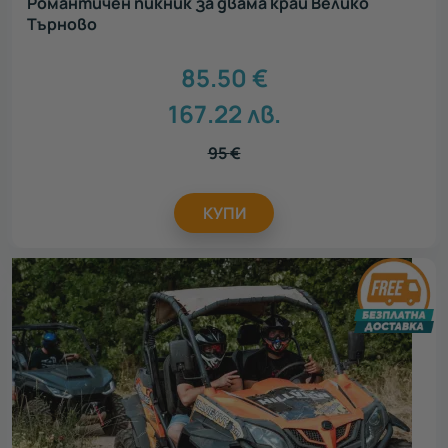
Романтичен пикник за двама край Велико
Търново
85.50
€
167.22
лв.
95
€
КУПИ