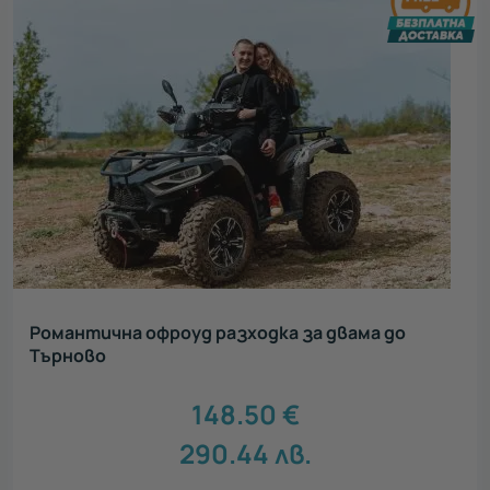
Романтична офроуд разходка за двама до
Търново
148.50
€
290.44
лв.