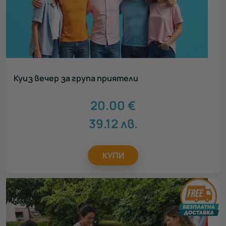
Куиз вечер за група приятели
20.00
€
39.12
лв.
КУПИ