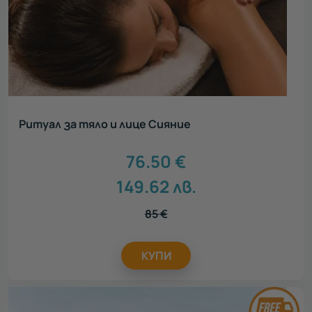
Ритуал за тяло и лице Сияние
76.50
€
149.62
лв.
85
€
КУПИ