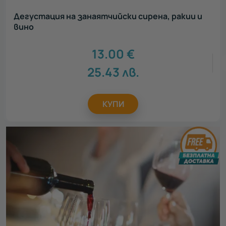
Дегустация на занаятчийски сирена, ракии и
вино
13.00
€
25.43
лв.
КУПИ