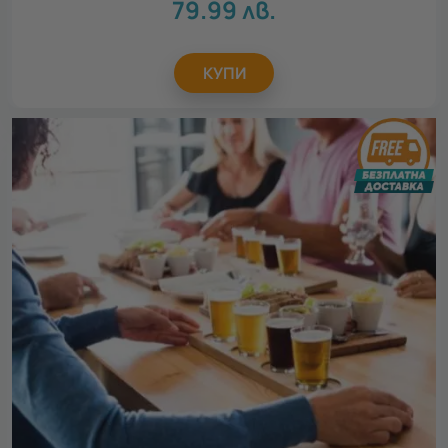
79.99
лв.
Ловеч
1
Силистра
1
Шумен
1
КУПИ
Покажи карта
116 локации
За кого
Всички
За жена
30
За мъж
28
За двойки
23
За компания
9
За семейството
1
Повод