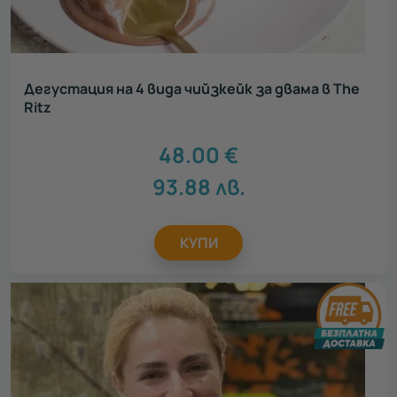
Дегустация на 4 вида чийзкейк за двама в The
Ritz
48.00
€
93.88
лв.
КУПИ