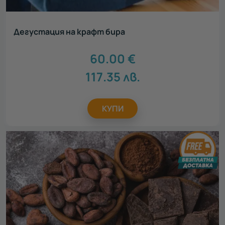
Всички
Рожден ден
32
Дегустация на крафт бира
Св. Валентин
37
Осми март
31
60.00
€
Юбилей
7
Имен ден
32
117.35
лв.
Сватба
3
Годеж
12
КУПИ
Коледа
23
Моминско парти
17
Ергенско парти
17
Идеен подарък за
Всички
Подарък за тийнейджър
1
Подарък за родители
23