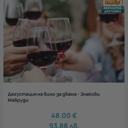
Дегустация на вино за двама - Знакови
Мавруди
48.00
€
93.88
лв.