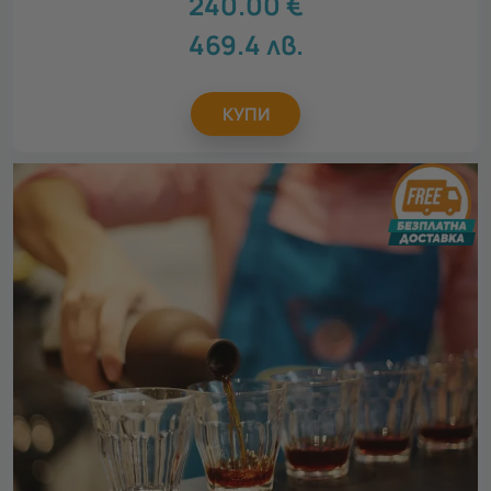
240.00
€
469.4
лв.
КУПИ