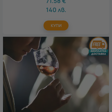
71.58
€
140
лв.
КУПИ