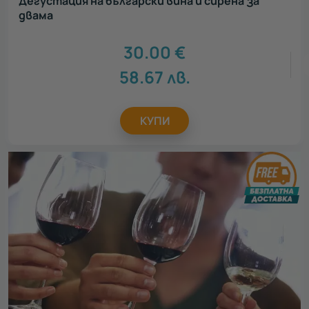
Дегустация на български вина и сирена за
двама
30.00
€
58.67
лв.
КУПИ