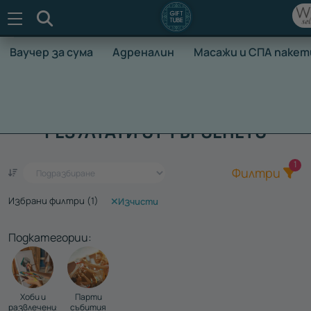
Търсене
Ваучер за сума
Адреналин
Масажи и СПА пакет
НАЧАЛО
ТЪРСЕНЕ
РЕЗУЛТАТИ ОТ ТЪРСЕНЕТО
Общ
1
Филтри
Избрани филтри (
1
)
Изчисти
Подкатегории:
Хоби и
Парти
развлечения
събития