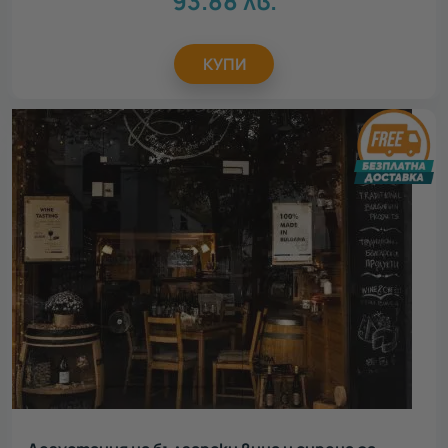
93.88
лв.
КУПИ