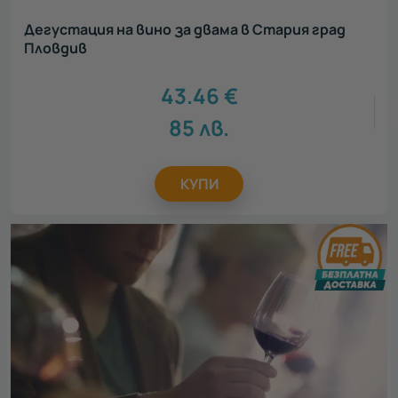
Дегустация на вино за двама в Стария град
Пловдив
43.46
€
85
лв.
КУПИ