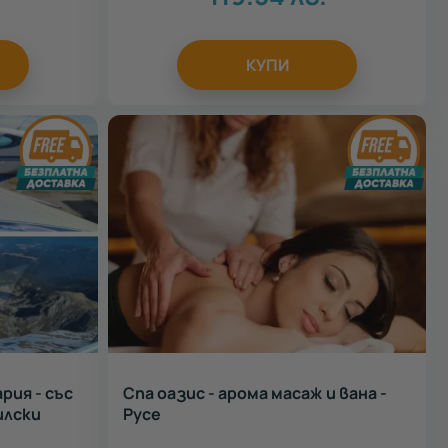
КУПИ
рия - със
Спа оазис - арома масаж и вана -
илски
Русе