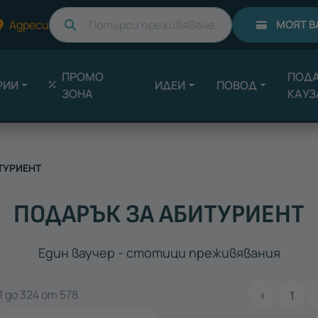
Търси
Адреси
МОЯТ В
ПРОМО
ПОДА
РИИ
ИДЕИ
ПОВОД
ЗОНА
КАУЗ
ТУРИЕНТ
ПОДАРЪК ЗА АБИТУРИЕНТ
Един ваучер - стотици преживявания
 до 324 от 578
‹
1