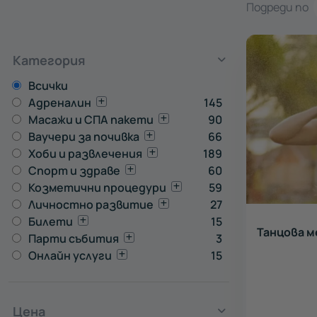
Подреди по
Категория
Всички
Адреналин
145
Масажи и СПА пакети
90
Ваучери за почивка
66
Хоби и развлечения
189
Спорт и здраве
60
Козметични процедури
59
Личностно развитие
27
Билети
15
Танцова 
Парти събития
3
Онлайн услуги
15
Цена