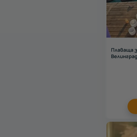
Плаваща з
Велингра