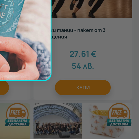
ube
Гръцки танци - пакет от 3
посещения
27.61
€
.
54
лв.
КУПИ