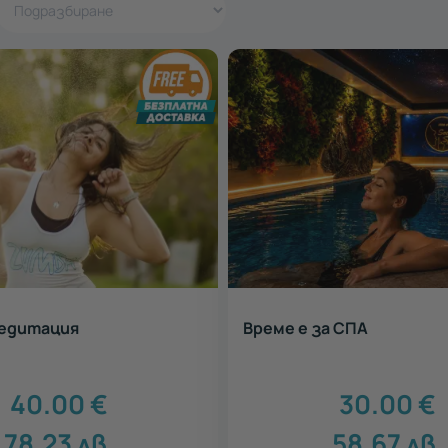
медитация
Време е за СПА
40.00
€
30.00
€
78.23
лв.
58.67
лв.