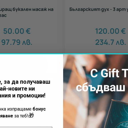
ращ букален масаж на
Българският дух - 3 арт
гас
50.00
€
120.00
€
97.79
лв.
234.7
лв.
КУПИ
КУПИ
, за да получаваш
ай-новите ни
ния и промоции!
ъчка изпращаме
бонус
🎁
яване
за теб!