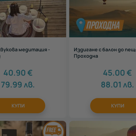
вукова медитация -
Издигане с балон до пе
д
Проходна
40.90
€
45.00
€
79.99
лв.
88.01
лв.
КУПИ
КУПИ