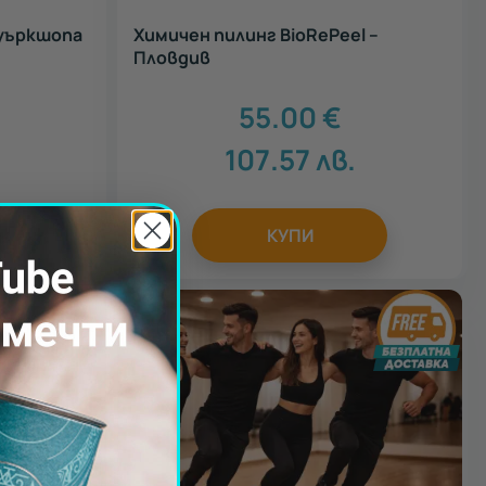
 уъркшопа
Химичен пилинг BioRePeel –
Пловдив
55.00
€
107.57
лв.
КУПИ