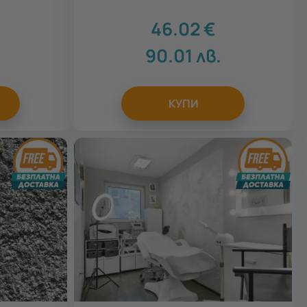
46.02
€
.
90.01
лв.
КУПИ