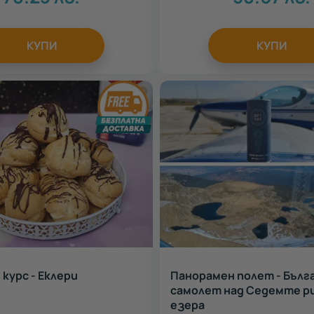
КУПИ
КУПИ
 курс - Еклери
Панорамен полет - Бълга
самолет над Седемте р
езера