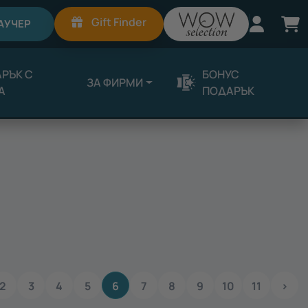
Вход
К
Gift Finder
АУЧЕР
РЪК С
БОНУС
ЗА ФИРМИ
А
ПОДАРЪК
2
3
4
5
6
7
8
9
10
11
›