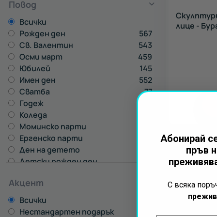
Повод
Скулптури
Всички
лице - Бур
Рожден ден
567
Св. Валентин
543
Осми март
459
Юбилей
145
Имен ден
552
Сватба
77
Годеж
122
Коледа
341
Моминско парти
409
Ергенско парти
305
Абонирай се
Ден на детето
33
пръв н
Детски рожден ден
32
преживява
Акцент
С всяка пор
прежив
Всички
Нестандартен подарък
30