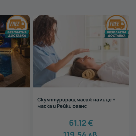
Скулптуриращ масаж на лице +
маска и Рейки сеанс
61.12
€
119.54
лв.