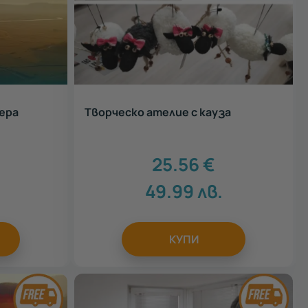
щера
Творческо ателие с кауза
25.56
€
49.99
лв.
КУПИ