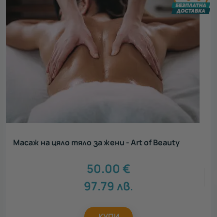
Масаж на цяло тяло за жени - Art of Beauty
50.00
€
97.79
лв.
КУПИ