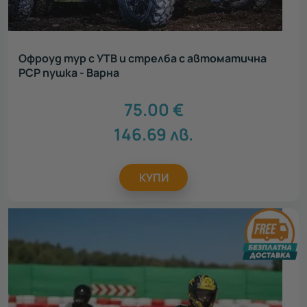
Офроуд тур с УТВ и стрелба с автоматична
PCP пушка - Варна
75.00
€
146.69
лв.
КУПИ