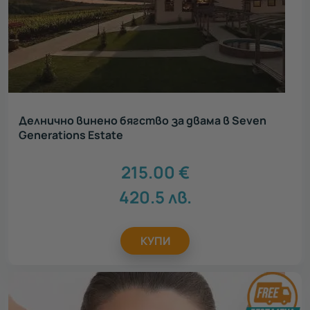
Акцент
Всички
Нестандартен подарък
36
Луксозен подарък
50
Сантиментален подарък
41
Ваучери за тиймбилдинг
6
Персонализирани подаръци
4
Делнично винено бягство за двама в Seven
Generations Estate
Персонализирани картички ЗА ТЕБ
1
Зимни преживявания
9
215.00
€
420.5
лв.
КУПИ