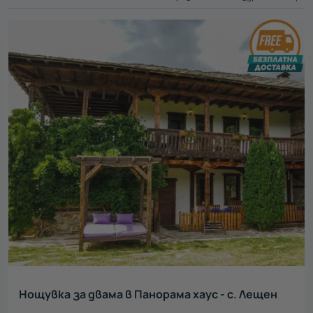
пакети
Категория
Цена
1-50 €
51-100 €
101-150 €
151-200 €
201-250 €
251-300 €
300+ €
Регион
Всички
Бургас
38
Пловдив
80
Варна
78
Нощувка за двама в Панорама хаус - с. Лещен
София
444