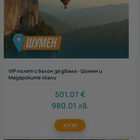
VIP полет с балон за двама - Шумен и
Мадарските скали
501.07
€
980.01
лв.
КУПИ