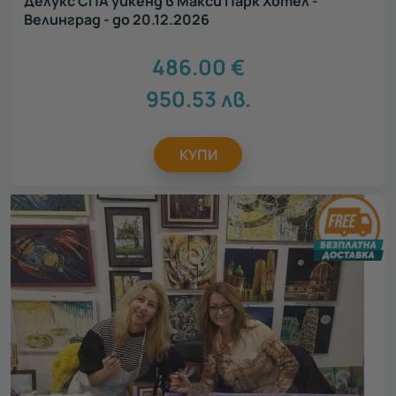
Делукс СПА уикенд в Макси Парк Хотел -
Велинград - до 20.12.2026
486.00
€
950.53
лв.
КУПИ