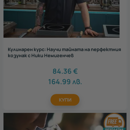
Кулинарен курс: Научи тайната на перфектния
козунак с Ники Немигенчев
84.36
€
164.99
лв.
КУПИ