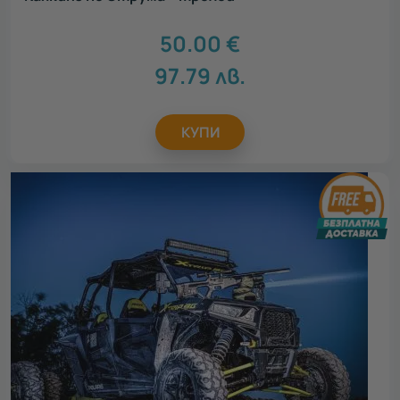
50.00
€
97.79
лв.
КУПИ