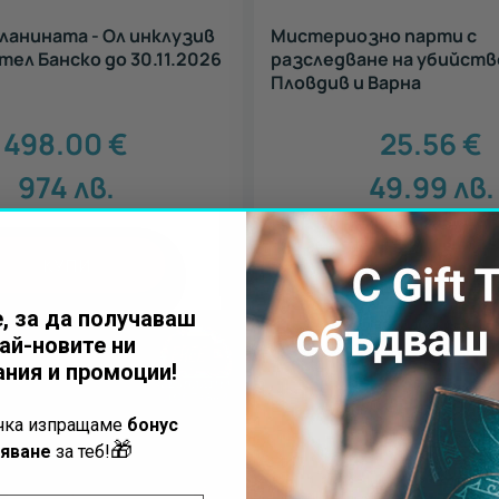
планината - Ол инклузив
Мистериозно парти с
тел Банско до 30.11.2026
разследване на убийство
Пловдив и Варна
498.00
€
25.56
€
974
лв.
49.99
лв.
КУПИ
КУПИ
, за да получаваш
ай-новите ни
ния и промоции!
ъчка изпращаме
бонус
🎁
яване
за теб!