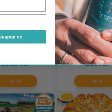
я на шампанско в The
Уъркшоп по приготвяне 
alty Coffee
ароматни свещи за двама
онирай се
ценител
48.00
€
102.26
€
93.88
лв.
200
лв.
КУПИ
КУПИ