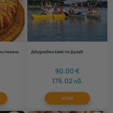
ни погачи
Двудневен каяк по Дунав
90.00
€
176.02
лв.
КУПИ