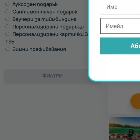
Луксозен подарък
50
Сантиментален подарък
40
Ваучери за тиймбилдинг
6
Персонализирани подаръци
2
Персонализирани картички ЗА
1
Дегустаци
ТЕБ
Ritz Speci
Аб
Зимни преживявания
10
ФИЛТРИ