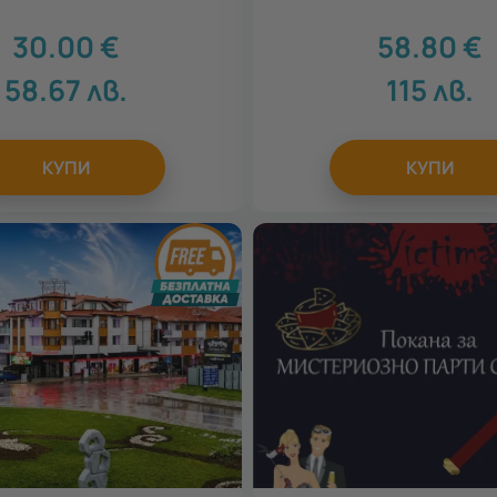
30.00
€
58.80
€
58.67
лв.
115
лв.
КУПИ
КУПИ