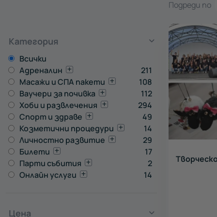
Подреди по
Категория
Всички
Адреналин
211
Масажи и СПА пакети
108
Ваучери за почивка
112
Хоби и развлечения
294
Спорт и здраве
49
Козметични процедури
14
Личностно развитие
29
Билети
17
Творческо
Парти събития
2
Онлайн услуги
14
Цена