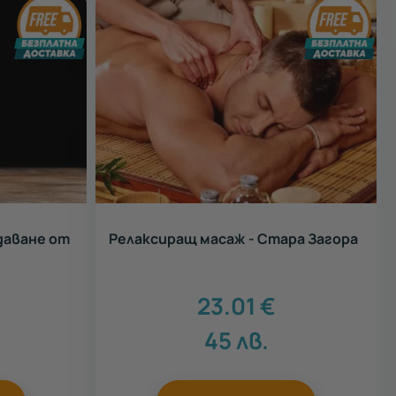
даване от
Релаксиращ масаж - Стара Загора
23.01
€
.
45
лв.