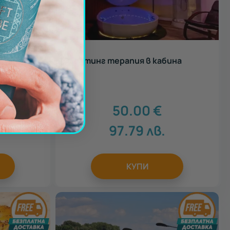
на
Флоатинг терапия в кабина
 - Клас
50.00
€
97.79
лв.
КУПИ