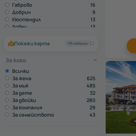
Габрово
16
Добрич
9
Кюстендил
13
Ловеч
13
Пазарджик
15
Перник
8
Покажи карта
116 локации
Плевен
1
Русе
19
За кого
Силистра
1
Смолян
8
Всички
Стара Загора
11
За жена
625
Хасково
2
За мъж
485
Шумен
4
За дете
32
За двойки
280
За компания
29
За семейството
43