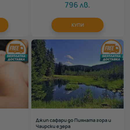
796
лв.
КУПИ
Джип сафари до Пияната гора и
Чаирски езера