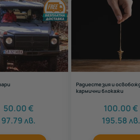
фари
Радиестезия и освобож
кармични блокажи
50.00
€
100.00
€
97.79
лв.
195.58
лв