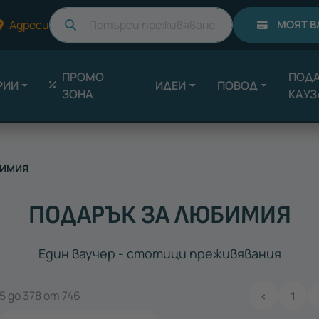
Търси
Адреси
МОЯТ В
ПРОМО
ПОДА
РИИ
ИДЕИ
ПОВОД
ЗОНА
КАУЗ
БИМИЯ
ПОДАРЪК ЗА ЛЮБИМИЯ
Един ваучер - стотици преживявания
 до 378 от 746
‹
1