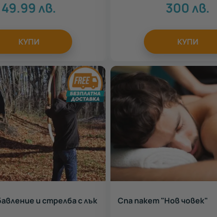
49.99
лв.
300
лв.
КУПИ
КУПИ
бавление и стрелба с лък
Спа пакет "Нов човек"