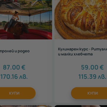
Кулинарен курс - Ритуал
тролей и родео
и малки хлебчета
87.00
€
59.00
€
170.16
лв.
115.39
лв.
КУПИ
КУПИ