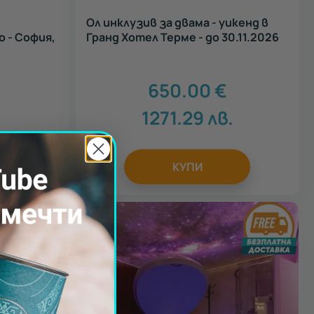
Ол инклузив за двама - уикенд в
 - София,
Гранд Хотел Терме - до 30.11.2026
650.00
€
1271.29
лв.
КУПИ