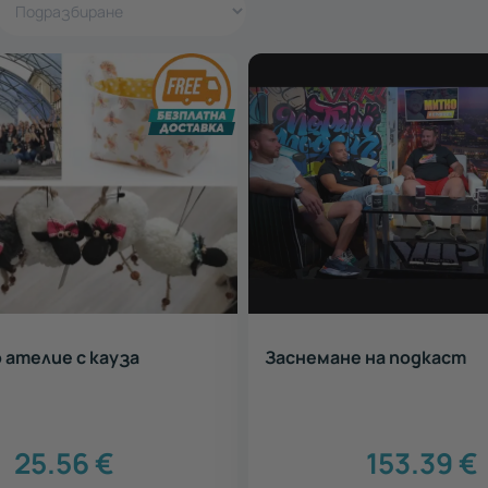
 ателие с кауза
Заснемане на подкаст
25.56
€
153.39
€