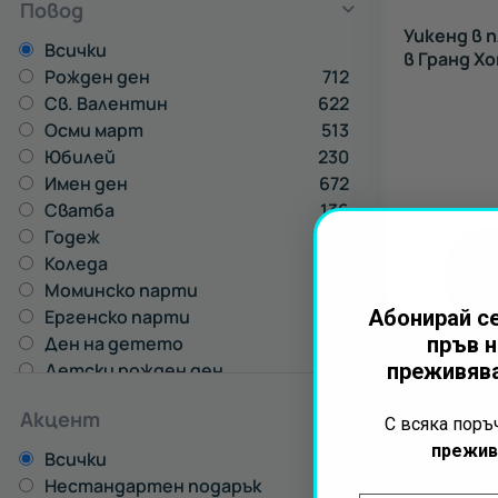
Повод
Уикенд в 
Всички
в Гранд Хо
Рожден ден
712
Св. Валентин
622
Осми март
513
Юбилей
230
Имен ден
672
Сватба
136
Годеж
194
Коледа
424
Моминско парти
328
Ергенско парти
358
Абонирай се
Ден на детето
46
пръв н
Детски рожден ден
40
преживява
Акцент
С всяка пор
прежив
Всички
Нестандартен подарък
43