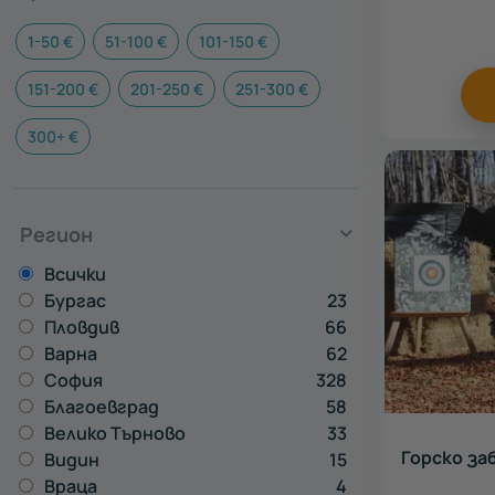
1-50 €
51-100 €
101-150 €
151-200 €
201-250 €
251-300 €
300+ €
Регион
Всички
Бургас
23
Пловдив
66
Варна
62
София
328
Благоевград
58
Велико Търново
33
Горско за
Видин
15
Враца
4