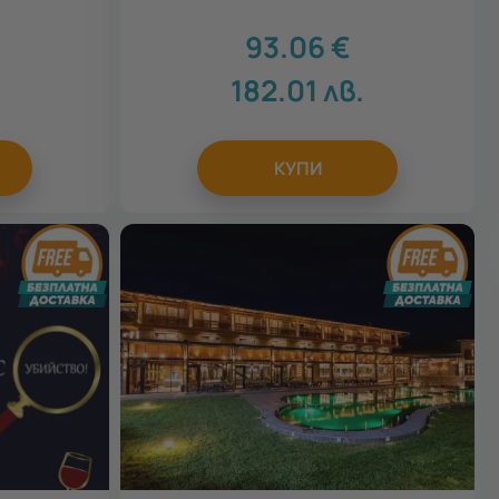
93.06
€
182.01
лв.
КУПИ