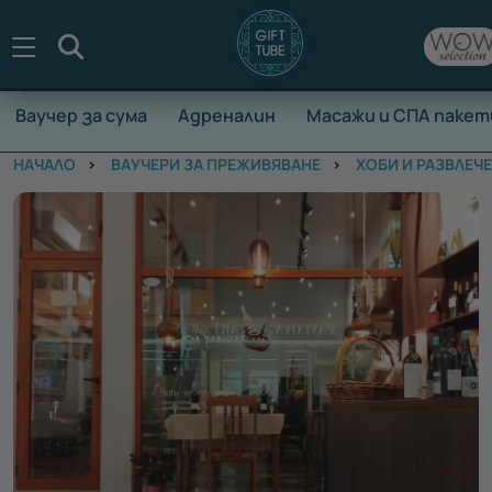
Търсене
Ваучер за сума
Адреналин
Масажи и СПА пакет
НАЧАЛО
ВАУЧЕРИ ЗА ПРЕЖИВЯВАНЕ
ХОБИ И РАЗВЛЕЧ