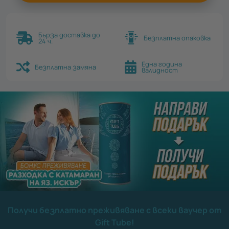
Бърза доставка до
Безплатна опаковка
24 ч.
Една година
Безплатна замяна
валидност
Получи безплатно преживяване с всеки ваучер от
Gift Tube!