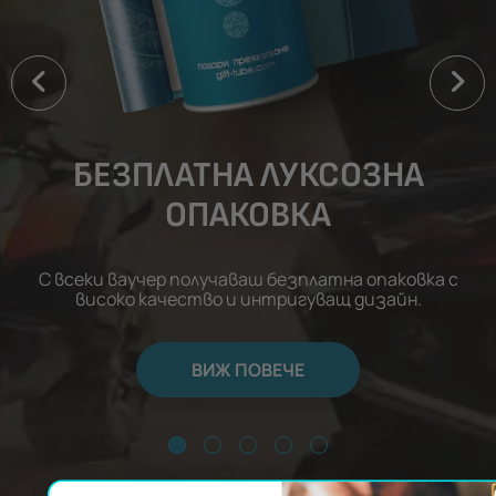
БЕЗПЛАТНА ЛУКСОЗНА
ОПАКОВКА
С всеки ваучер получаваш безплатна опаковка с
високо качество и интригуващ дизайн.
ВИЖ ПОВЕЧЕ