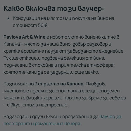
Какво включва този ваучер:
Консумация на място или покупка на вино на
стойност 50 €
Pavlova Art & Wine
е новото уютно винено кътче в
Капана – място за чаша вино, добър разговор и
кратка ароматна пауза от забързаното ежедневие.
Тук ще откриеш подбрана селекция от вина,
поднесени в спокойна и приятелска атмосфера,
която те кани да се задържиш още малко.
Разположено в
сърцето на Капана,
Пловдив,
мястото е идеално за спонтанна среща, споделен
момент с близки хора или просто за време за себе си
– с вкус, стил и настроение.
Разгледай и други вкусни предложения за
ваучер за
ресторант и романтична вечеря
.