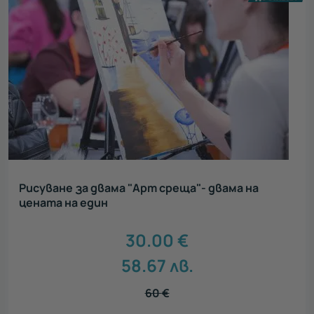
Рисуване за двама "Арт среща"- двама на
цената на един
30.00
€
58.67
лв.
60
€