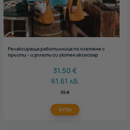
Релаксираща работилница по плетене с
пръсти – изплети си уютен аксесоар
31.50
€
61.61
лв.
35
€
КУПИ