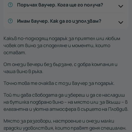
Поръчах ваучер. Кога ще го получа?
Имам ваучер. Как да го използвам?
Какъв по-подходящ подарък за приятел или любим
човек от вино за споделяне и моменти, които
остават.
От онези вечери без бързане, с добра компания и
чаша вино в ръка.
Точно това те очаква с този ваучер за подарък.
Той ти дава свободата да избереш и да се насладиш
на бутилка подбрано вино – на място или за вкъщи – в
елегантна и уютна атмосфера в сърцето на Пловдив.
Място за разговори, настроение и онези малки
градски удоволствия, които правят деня специален.