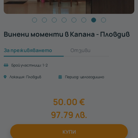
Винени моменти в Капана - Пловдив
За преживяването
Отзиви
Брой участници:
1-2
Локация:
Пловдив
Период:
целогодишно
50.00
€
97.79
лв.
КУПИ