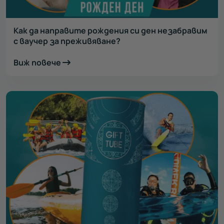
Как да направите рождения си ден незабравим
с ваучер за преживяване?
Виж повече