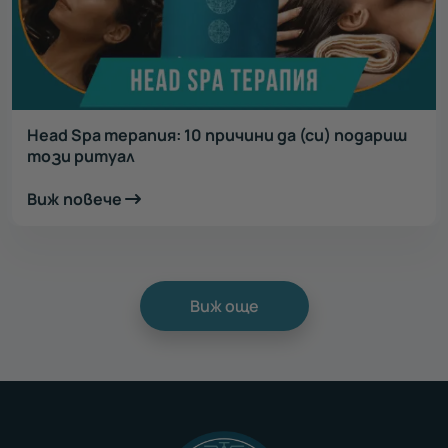
Head Spa терапия: 10 причини да (си) подариш
този ритуал
Виж повече
Виж още