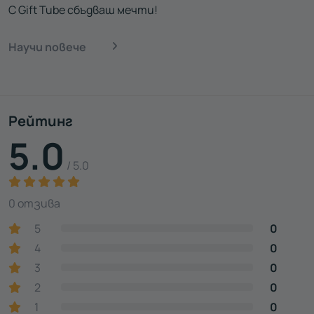
С Gift Tube сбъдваш мечти!
Научи повече
Рейтинг
5.0
/ 5.0
0 отзива
5
0
4
0
3
0
2
0
1
0