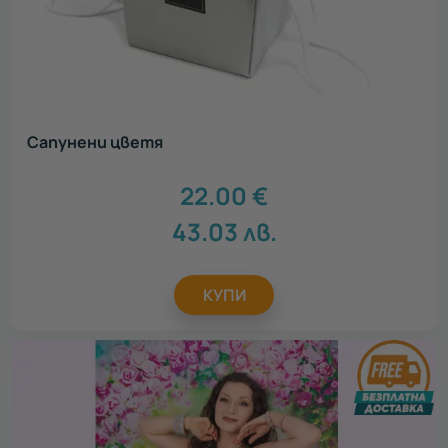
Акцент
Всички
Нестандартен подарък
28
Луксозен подарък
27
Сантиментален подарък
10
Сапунени цветя
Персонализирани подаръци
6
Персонализирани картички ЗА ТЕБ
2
22.00
€
Зимни преживявания
8
43.03
лв.
КУПИ