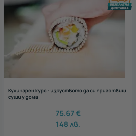
Кулинарен курс - изкуството да си приготвиш
суши у дома
75.67
€
148
лв.