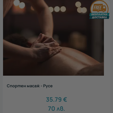
Спортен масаж - Русе
35.79
€
70
лв.