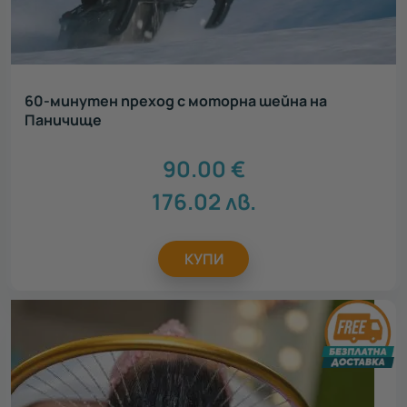
60-минутен преход с моторна шейна на
Паничище
90.00
€
176.02
лв.
КУПИ