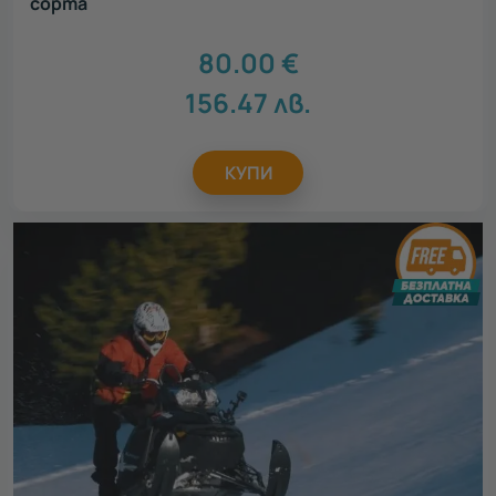
сорта
80.00
€
156.47
лв.
КУПИ