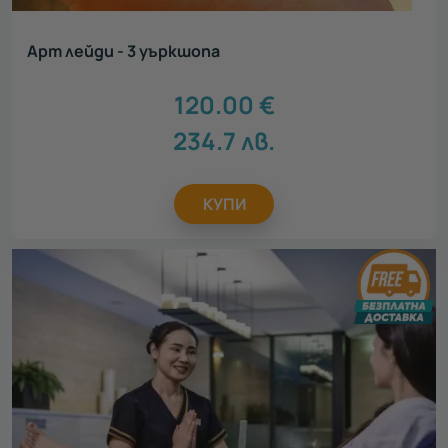
Арт лейди - 3 уъркшопа
120.00
€
234.7
лв.
КУПИ