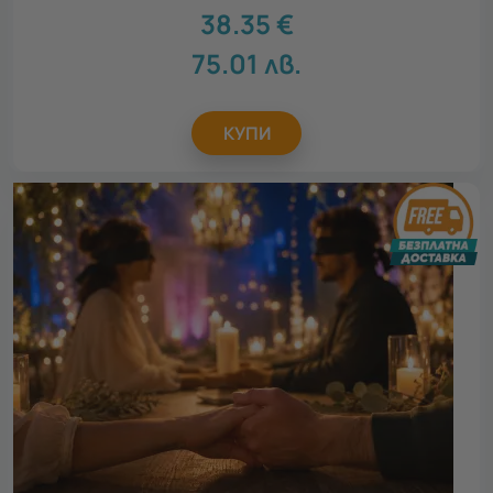
38.35
€
75.01
лв.
КУПИ