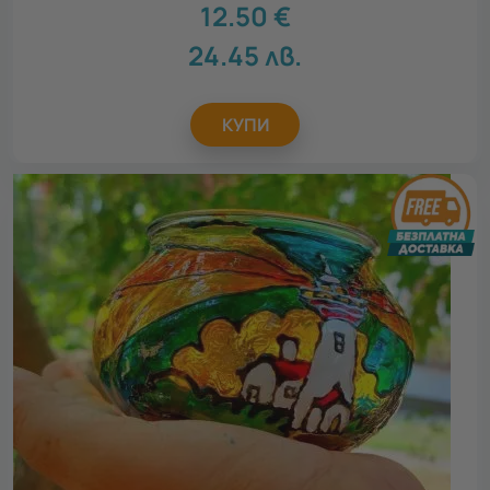
12.50
€
24.45
лв.
КУПИ