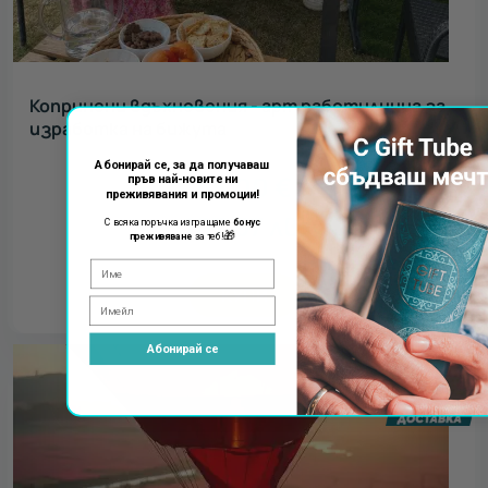
Копринени вдъхновения - арт работилница за
изработка на бижута
Абонирай се, за да получаваш
55.00
€
пръв най-новите ни
преживявания и промоции!
107.57
лв.
С всяка поръчка изпращаме
бонус
🎁
преживяване
за теб!
КУПИ
Абонирай се