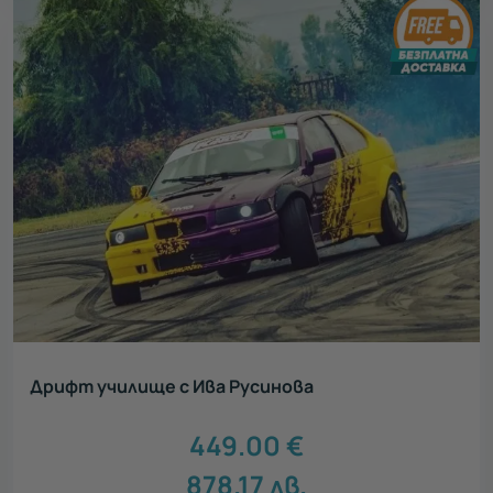
Дрифт училище с Ива Русинова
449.00
€
878.17
лв.