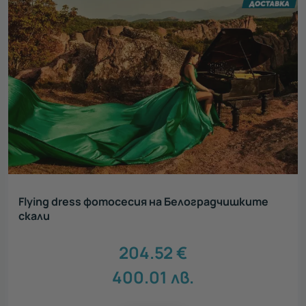
Flying dress фотосесия на Белоградчишките
скали
204.52
€
400.01
лв.