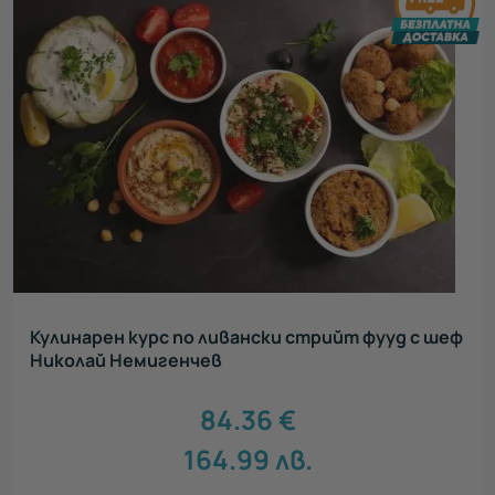
Кулинарен курс по ливански стрийт фууд с шеф
Николай Немигенчев
84.36
€
164.99
лв.