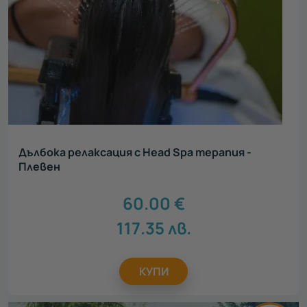
Дълбока релаксация с Head Spa терапия -
Плевен
60.00
€
117.35
лв.
КУПИ