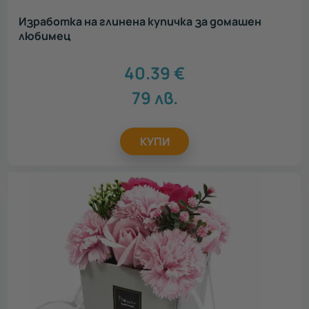
За семейството
33
Изработка на глинена купичка за домашен
любимец
Идеен подарък за
40.39
€
Всички
79
лв.
Подарък за тийнейджър
224
Подарък за родители
138
КУПИ
Подарък за колега
693
Подарък за шефа
171
Подарък за абитуриент
457
Подарък за бременни
110
Подарък за любимия
511
Подарък за любимата
745
Подарък за приятел
696
Подарък за мама
654
Подарък за учител
532