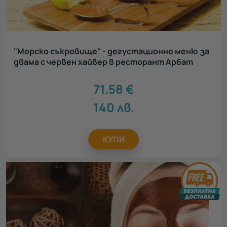
"Морско съкровище" - дегустационно меню за
двама с червен хайвер в ресторант Арбат
71.58
€
140
лв.
КУПИ