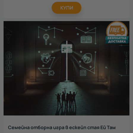
КУПИ
Семейна отборна игра в ескейп стая Eй Там