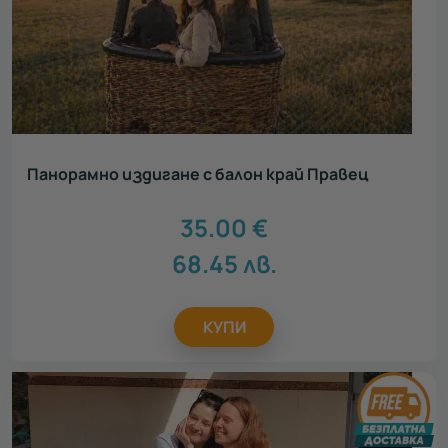
Подарък за мама
33
Подарък за учител
25
Акцент
Всички
Нестандартен подарък
3
Панорамно издигане с балон край Правец
Сантиментален подарък
2
Персонализирани подаръци
1
35.00
€
Персонализирани картички ЗА ТЕБ
1
68.45
лв.
КУПИ