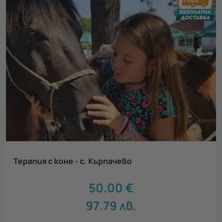
Терапия с коне - с. Кърпачево
50.00
€
97.79
лв.