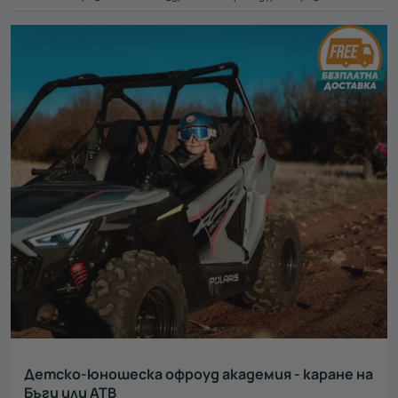
Категория
Цена
1-50 €
51-100 €
101-150 €
151-200 €
201-250 €
251-300 €
300+ €
Регион
Всички
Бургас
3
Пловдив
10
Варна
5
Детско-юношеска офроуд академия - каране на
София
61
Бъги или АТВ