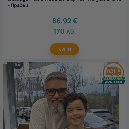
- Правец
86.92
€
170
лв.
КУПИ