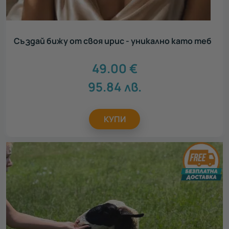
Създай бижу от своя ирис - уникално като теб
49.00
€
95.84
лв.
КУПИ