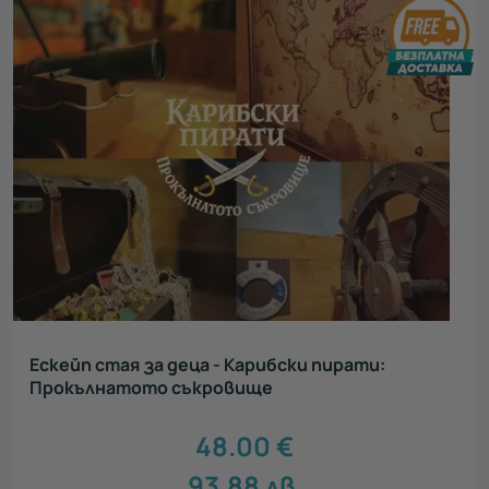
Ескейп стая за деца - Карибски пирати:
Прокълнатото съкровище
48.00
€
93.88
лв.