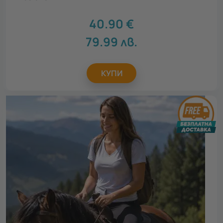
Велико Търново
2
Кюстендил
1
40.90
€
Перник
4
79.99
лв.
Силистра
1
Смолян
1
Стара Загора
1
КУПИ
Покажи карта
116 локации
Повод
Всички
Рожден ден
61
Св. Валентин
40
Осми март
35
Юбилей
10
Имен ден
58