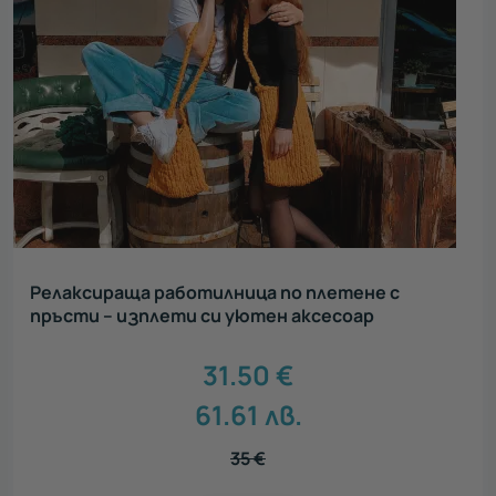
Релаксираща работилница по плетене с
пръсти – изплети си уютен аксесоар
31.50
€
61.61
лв.
35
€