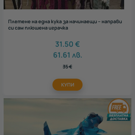
Плетене на една кука за начинаещи – направи
си сам плюшена играчка
31.50
€
61.61
лв.
35
€
КУПИ