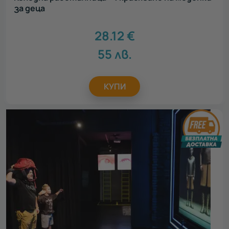
за деца
28.12
€
55
лв.
КУПИ