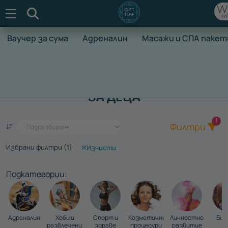
Търсене
Ваучер за сума
Адреналин
Масажи и СПА пакет
НАЧАЛО
ВАУЧЕРИ ЗА ПРЕЖИВЯВАНЕ
ЗА ДЕТЕ
ЗА ДЕЦА
Общ
1
Един ваучер - стотици преживявания
Филтри
Избрани филтри (
1
)
Изчисти
Подкатегории:
Адреналин
Хоби и
Спорт и
Козметични
Личностно
Бил
развлечения
здраве
процедури
развитие