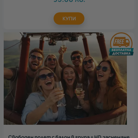
КУПИ
Свободен полет с балон в група + HD заснемане