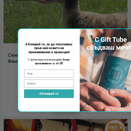
Абонирай се, за да получаваш
пръв най-новите ни
преживявания и промоции!
Семейна разходка във ферма "Симо и
Фамилия"- с. Лозен
С всяка поръчка изпращаме
бонус
🎁
преживяване
за теб!
35.28
€
69
лв.
Абонирай се
КУПИ