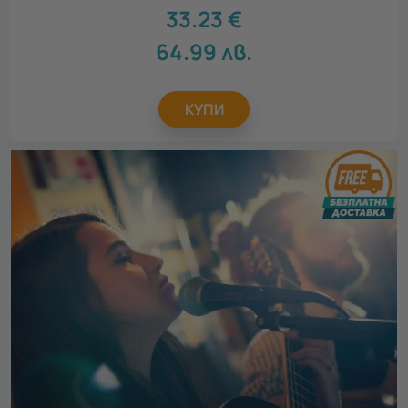
33.23
€
64.99
лв.
КУПИ