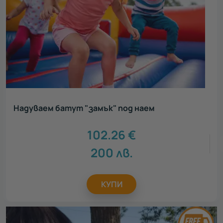
Надуваем батут "замък" под наем
102.26
€
200
лв.
КУПИ