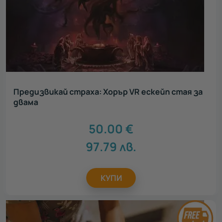
Предизвикай страха: Хорър VR ескейп стая за
двама
50.00
€
97.79
лв.
КУПИ