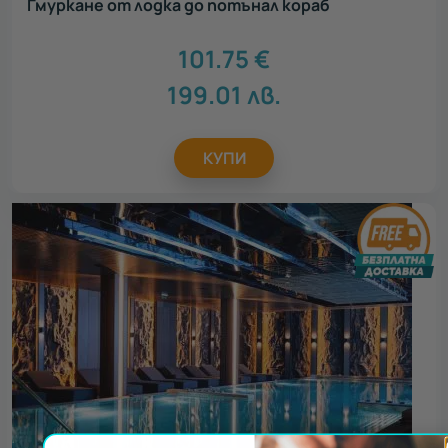
Гмуркане от лодка до потънал кораб
101.75
€
199.01
лв.
КУПИ