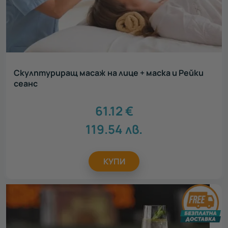
Скулптуриращ масаж на лице + маска и Рейки
сеанс
61.12
€
119.54
лв.
КУПИ