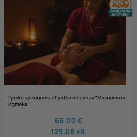
Грижа за лицето с Гуа Ша терапия "Магията на
Изтока"
66.00
€
129.08
лв.