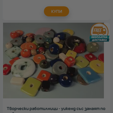
КУПИ
Творчески работилници - уикенд със занаят по