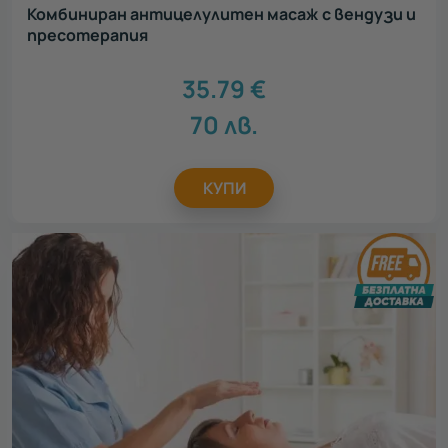
Комбиниран антицелулитен масаж с вендузи и
пресотерапия
35.79
€
70
лв.
КУПИ