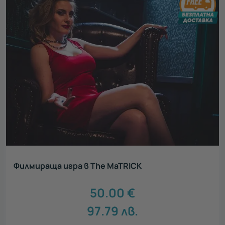
Филмираща игра в The MaTRICK
50.00
€
97.79
лв.