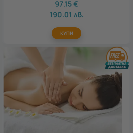
97.15
€
190.01
лв.
КУПИ