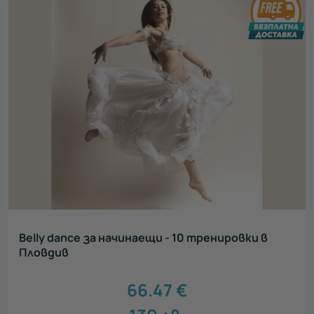
Всички
Нестандартен подарък
52
Луксозен подарък
59
Сантиментален подарък
45
Ваучери за тиймбилдинг
69
Персонализирани подаръци
9
Персонализирани картички ЗА ТЕБ
3
Зимни преживявания
11
Belly dance за начинаещи - 10 тренировки в
Пловдив
66.47
€