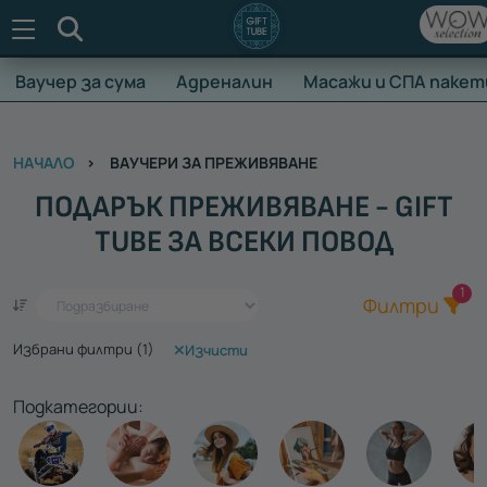
Търсене
Ваучер за сума
Адреналин
Масажи и СПА пакет
НАЧАЛО
ВАУЧЕРИ ЗА ПРЕЖИВЯВАНЕ
ПОДАРЪК ПРЕЖИВЯВАНЕ - GIFT
TUBE ЗА ВСЕКИ ПОВОД
Общ
1
Един ваучер - стотици преживявания
Филтри
Избрани филтри (
1
)
Изчисти
Подкатегории: