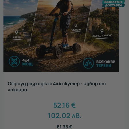
Офроуд разходка с 4х4 скутер - избор от
локации
52.16
€
102.02
лв.
61.36
€