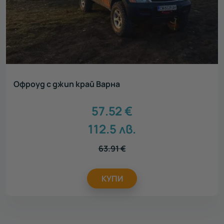
Офроуд с джип край Варна
57.52
€
112.5
лв.
63.91
€
КУПИ