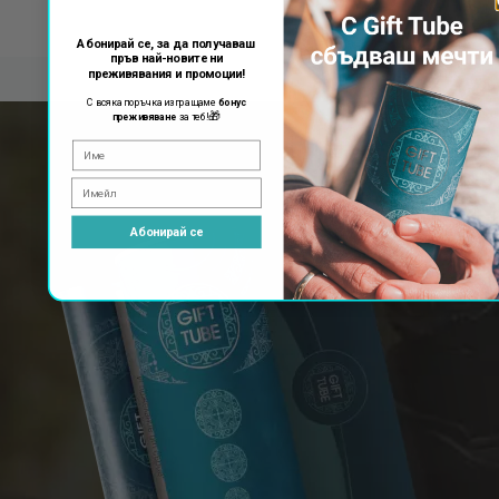
Абонирай се, за да получаваш
пръв най-новите ни
преживявания и промоции!
С всяка поръчка изпращаме
бонус
🎁
преживяване
за теб!
Абонирай се