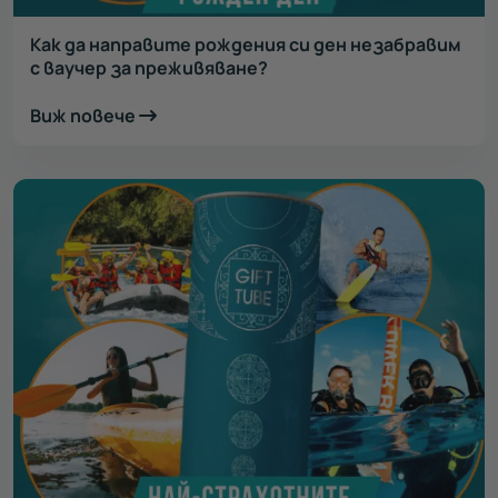
Как да направите рождения си ден незабравим
с ваучер за преживяване?
Виж повече