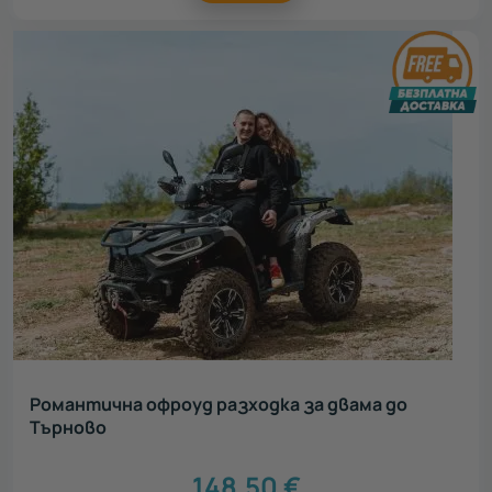
Романтична офроуд разходка за двама до
Търново
148.50
€