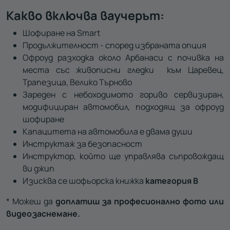
Какво включва ваучерът:
Шофиране на Smart
Продължителност - според избраната опция
Офроуд разходка около Арбанаси с почивка на
места със живописни гледки към Царевец,
Трапезица, Велико Търново
Зареден с небоходимото гориво сервизиран,
модифициран автомобил, подходящ за офроуд
шофиране
Капацитета на автомобила е двама души
Инструктаж за безопасност
Инструктор, който ще управлява съпровождащ
ви джип
Изисква се шофьорска книжка
категория В
* Можеш да
доплатиш за професионално фото или
видеозаснемане.