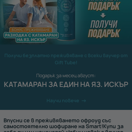
Получи безплатно преживяване с всеки ваучер от
Gift Tube!
Подарък за месец август:
КАТАМАРАН ЗА ЕДИН НА ЯЗ. ИСКЪР
Научи повече
Впусни се в преживяването офроуд със
самостоятелно шофиране на Smart!Купи за
себе си или изненадай любим човек с ваучер