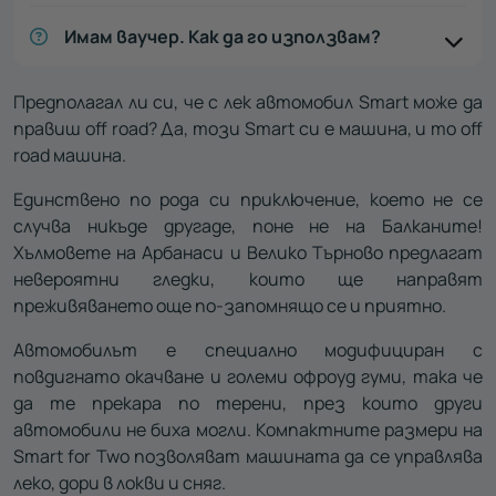
Имам ваучер. Как да го използвам?
Предполагал ли си, че с лек автомобил Smart може да
правиш off road? Да, този Smart си е машина, и то off
road машина.
Единствено по рода си приключение, което не се
случва никъде другаде, поне не на Балканите!
Хълмовете на Арбанаси и Велико Търново предлагат
невероятни гледки, които ще направят
преживяването още по-запомнящо се и приятно.
Автомобилът е специално модифициран с
повдигнато окачване и големи офроуд гуми, така че
да те прекара по терени, през които други
автомобили не биха могли. Компактните размери на
Smart for Two позволяват машината да се управлява
леко, дори в локви и сняг.