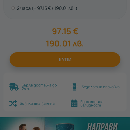
2 часа
97.15
€
190.01
лв.
97.15
€
190.01
лв.
КУПИ
Бърза доставка до
Безплатна опаковка
24 ч.
Една година
Безплатна замяна
валидност