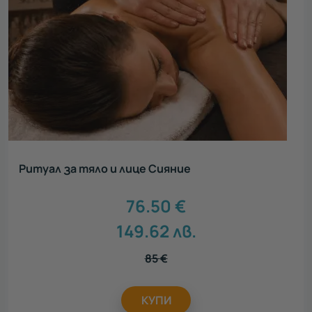
Ритуал за тяло и лице Сияние
76.50
€
149.62
лв.
85
€
КУПИ