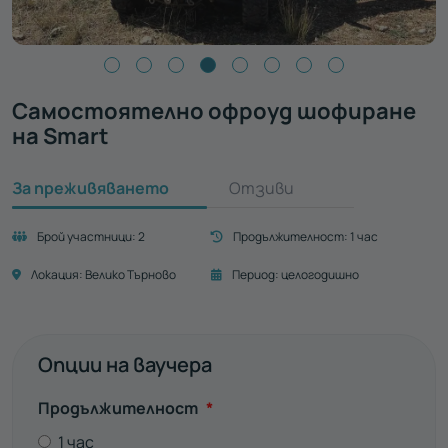
Самостоятелно офроуд шофиране
на Smart
За преживяването
Отзиви
Брой участници:
2
Продължителност:
1 час
Локация:
Велико Търново
Период:
целогодишно
Опции на ваучера
Задължително
Продължителност
*
1 час