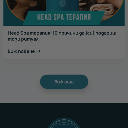
Head Spa терапия: 10 причини да (си) подариш
този ритуал
Виж повече
Виж още