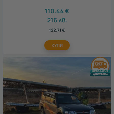
110.44
€
216
лв.
122.71
€
КУПИ