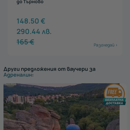
Търново
76.69
€
149.99
лв.
Разгледай >
Други предложения от ваучери за
Адреналин
: