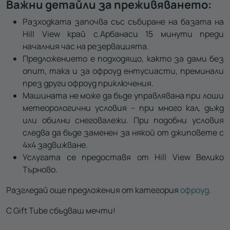
Важни детайли за преживяването:
Разходката започва със събиране на базата на
Hill View край с.Арбанаси 15 минути преди
началния час на резервацията.
Предложението е подходящо, както за дами без
опит, така и за офроуд ентусиасти, преминали
през други офроуд приключения.
Машината не може да бъде управлявана при лоши
метеорологични условия – при много кал, дъжд
или обилни снеговалежи. При подобни условия
следва да бъде заменен за някой от джиповете с
4х4 задвижване.
Услугата се предоставя от Hill View Велико
Търново.
Разгледай още предложения от категория
офроуд.
С Gift Tube сбъдваш мечти!