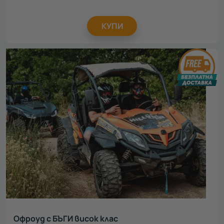
КУПИ
Офроуд с БЪГИ висок клас