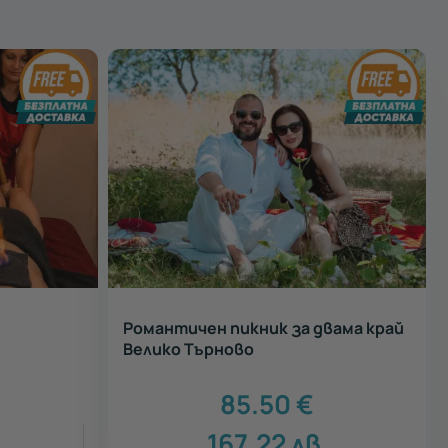
Романтичен пикник за двама край
Велико Търново
85.50
€
.
167.22
лв.
5