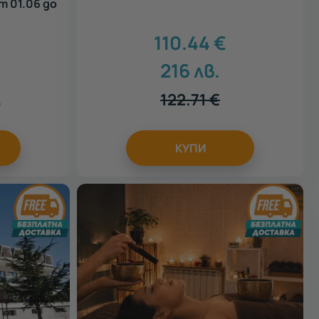
т 01.06 до
110.44
€
216
лв.
.
122.71
€
КУПИ