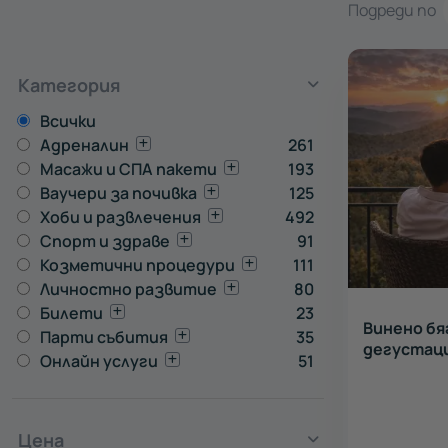
Подреди по
Категория
Всички
Адреналин
261
Масажи и СПА пакети
193
Ваучери за почивка
125
Хоби и развлечения
492
Спорт и здраве
91
Козметични процедури
111
Личностно развитие
80
Билети
23
Винено бя
Парти събития
35
дегустаци
Онлайн услуги
51
Цена