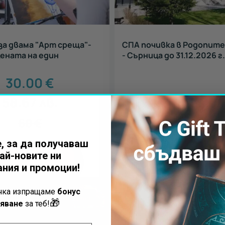
за двама "Арт среща"-
СПА почивка в Родопите
цената на един
- Сърница до 31.12.2026 г
30.00
€
58.67
лв.
160.00
€
312.93
лв
60
€
, за да получаваш
ай-новите ни
КУПИ
КУПИ
ния и промоции!
ъчка изпращаме
бонус
🎁
яване
за теб!