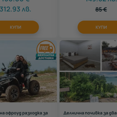
312.93
лв.
85
€
КУПИ
КУПИ
а офроуд разходка за
Делнична почивка за два