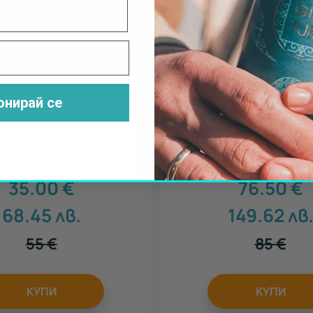
онирай се
отография + рамка и
Ритуал за тяло и лице С
35.00
€
76.50
€
68.45
лв.
149.62
лв
55
€
85
€
КУПИ
КУПИ