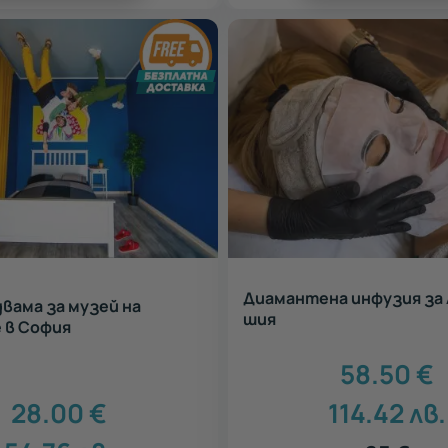
Диамантена инфузия за 
двама за музей на
шия
 в София
58.50
€
28.00
€
114.42
лв.