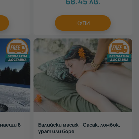
68.45
лв.
КУПИ
инаещи в
Балийски масаж - Сасак, ломбок,
урат или боре