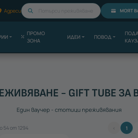
Търси
Адреси
МОЯТ В
ПРОМО
ПОДА
РИИ
ИДЕИ
ПОВОД
ЗОНА
КАУЗ
ЕЖИВЯВАНЕ - GIFT TUBE ЗА 
Един ваучер - стотици преживявания
о 54 от 1294
‹
1