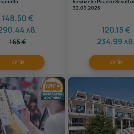
Търново
комплекс Райски Залив о
30.09.2026
148.50
€
290.44
лв.
120.15
€
234.99
лв
165
€
КУПИ
КУПИ