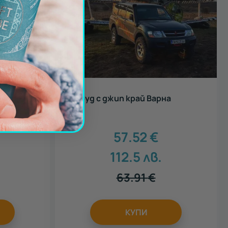
ияние
Офроуд с джип край Варна
57.52
€
.
112.5
лв.
63.91
€
КУПИ