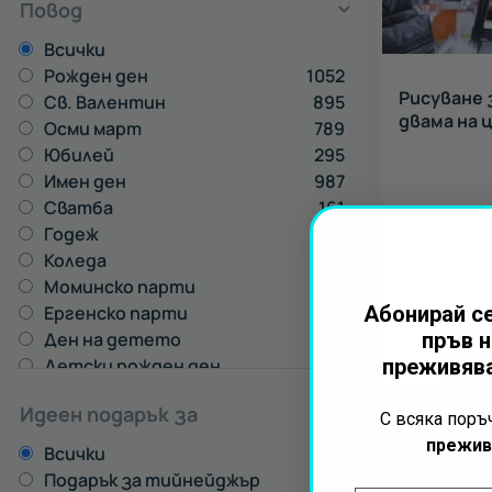
Повод
Всички
Рожден ден
1052
Рисуване 
Св. Валентин
895
двама на 
Осми март
789
Юбилей
295
Имен ден
987
Сватба
161
Годеж
244
Коледа
655
Моминско парти
568
Ергенско парти
415
Абонирай се
Ден на детето
85
пръв н
Детски рожден ден
78
преживява
Идеен подарък за
С всяка пор
прежив
Всички
Подарък за тийнейджър
271