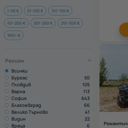
1-50 €
51-100 €
101-150 €
151-200 €
201-250 €
251-300 €
300+ €
Регион
Всички
Бургас
50
Пловдив
105
Варна
113
София
643
Благоевград
66
Велико Търново
41
Видин
22
Романтичн
Враца
6