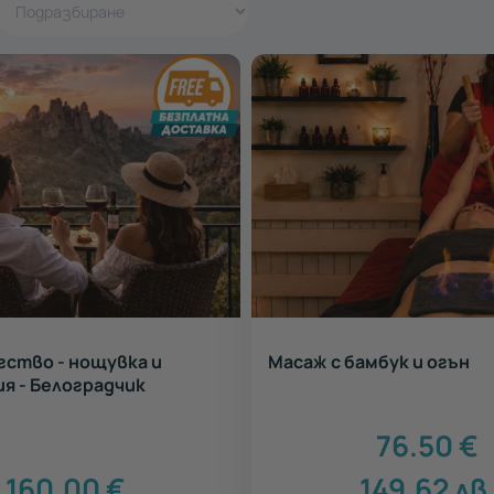
гство - нощувка и
Масаж с бамбук и огън
я - Белоградчик
76.50
€
160.00
€
149.62
лв