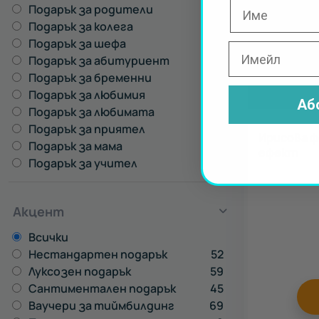
Подарък за родители
293
Подарък за колега
930
Подарък за шефа
271
Подарък за абитуриент
578
Подарък за бременни
172
Подарък за любимия
746
Аб
Подарък за любимата
919
Подарък за приятел
966
Ирисова ф
Подарък за мама
727
ефект
Подарък за учител
627
Акцент
Всички
Нестандартен подарък
52
Луксозен подарък
59
Сантиментален подарък
45
Ваучери за тиймбилдинг
69