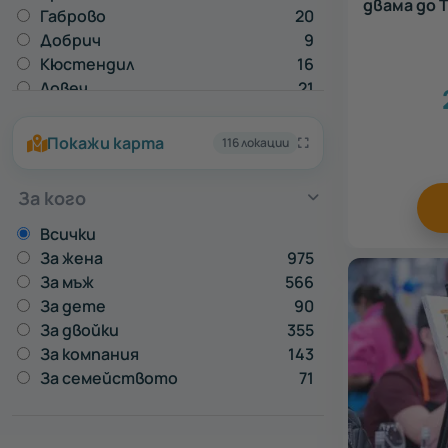
двама до 
Габрово
20
Добрич
9
Кюстендил
16
Ловеч
21
Монтана
1
Пазарджик
21
Покажи карта
116 локации
Перник
12
Плевен
2
За кого
Разград
1
Русе
22
Всички
Силистра
4
За жена
975
Сливен
4
За мъж
566
Смолян
8
За дете
90
Стара Загора
22
За двойки
355
Търговище
2
За компания
143
Хасково
2
За семейството
71
Шумен
7