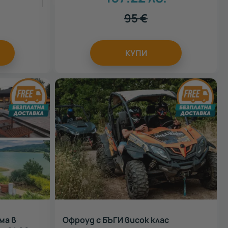
95
€
КУПИ
ма в
Офроуд с БЪГИ висок клас