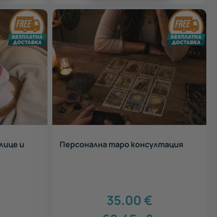
лице и
Персонална таро консултация
35.00
€