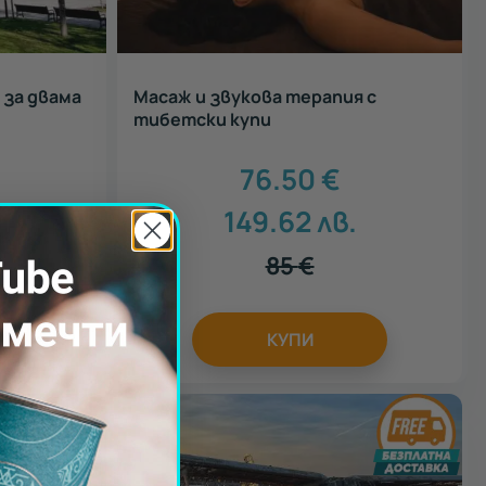
 за двама
Масаж и звукова терапия с
.
тибетски купи
76.50
€
149.62
лв.
.
85
€
КУПИ