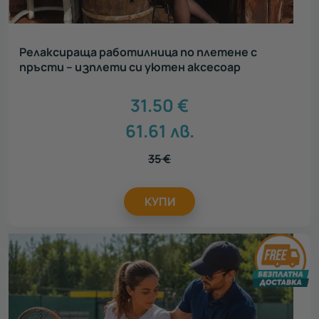
Релаксираща работилница по плетене с
пръсти – изплети си уютен аксесоар
31.50
€
61.61
лв.
35
€
КУПИ