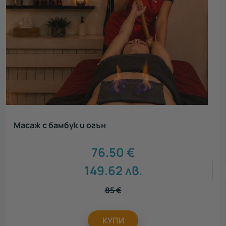
Масаж с бамбук и огън
76.50
€
149.62
лв.
85
€
КУПИ