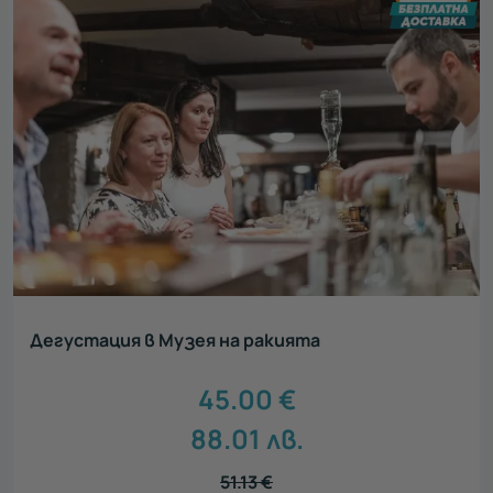
Дегустация в Музея на ракията
45.00
€
88.01
лв.
51.13
€