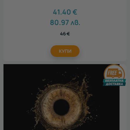
41.40
€
80.97
лв.
46
€
КУПИ