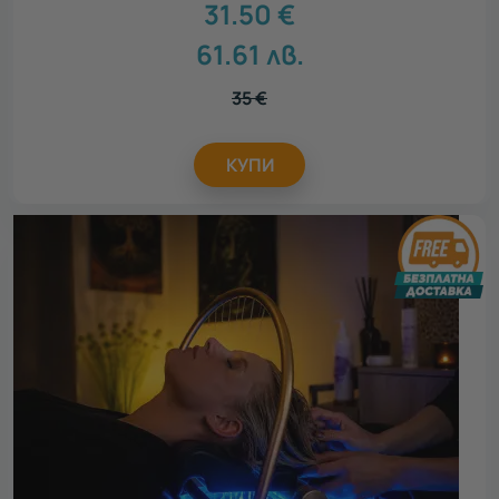
31.50
€
61.61
лв.
35
€
КУПИ