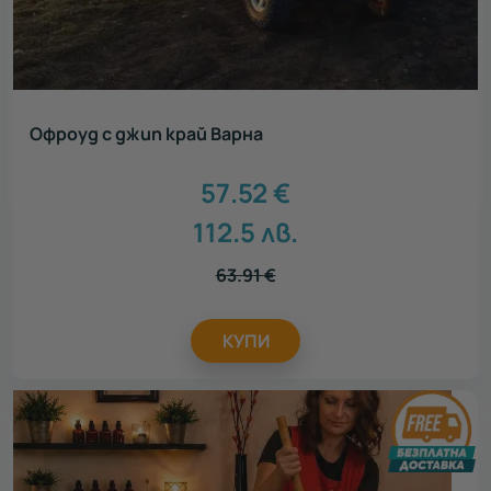
Офроуд с джип край Варна
57.52
€
112.5
лв.
63.91
€
КУПИ