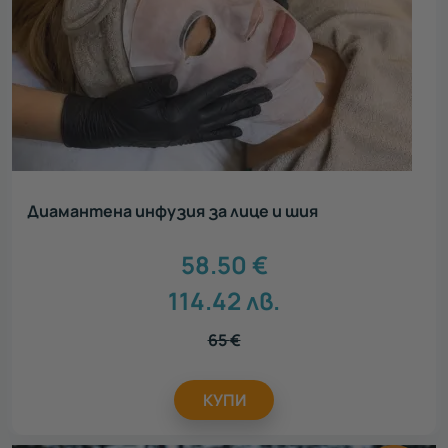
Диамантена инфузия за лице и шия
58.50
€
114.42
лв.
65
€
КУПИ