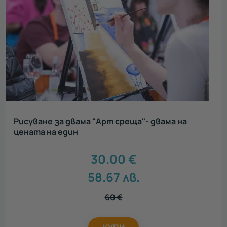
Рисуване за двама "Арт среща"- двама на
цената на един
30.00
€
58.67
лв.
60
€