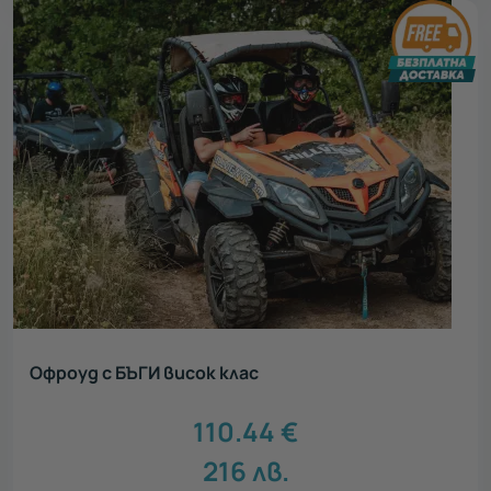
Офроуд с БЪГИ висок клас
110.44
€
216
лв.