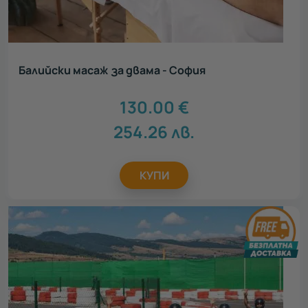
Балийски масаж за двама - София
130.00
€
254.26
лв.
КУПИ