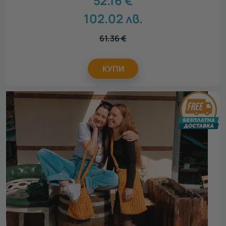
52.16
€
102.02
лв.
61.36
€
КУПИ