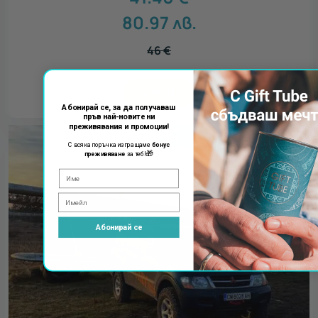
80.97
лв.
46
€
КУПИ
Абонирай се, за да получаваш
пръв най-новите ни
преживявания и промоции!
С всяка поръчка изпращаме
бонус
🎁
преживяване
за теб!
Абонирай се