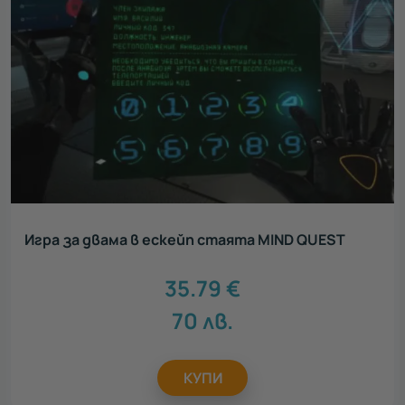
Игра за двама в ескейп стаята MIND QUEST
35.79
€
70
лв.
КУПИ