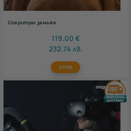
Спа ритуал за мъже
119.00
€
232.74
лв.
КУПИ