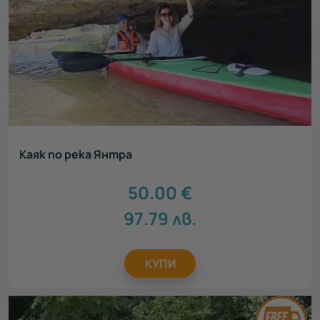
Каяк по река Янтра
50.00
€
97.79
лв.
КУПИ