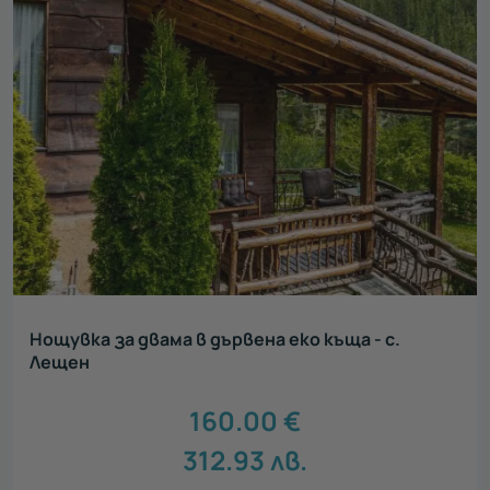
Нощувка за двама в дървена еко къща - с.
Лещен
160.00
€
312.93
лв.