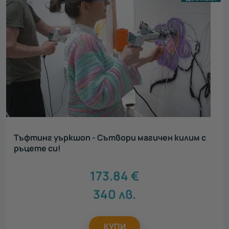
Тъфтинг уъркшоп - Сътвори магичен килим с
ръцете си!
173.84
€
340
лв.
КУПИ