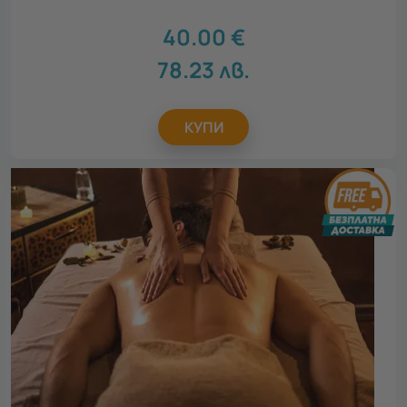
40.00
€
78.23
лв.
КУПИ