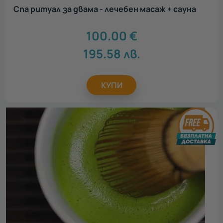
Спа ритуал за двама - лечебен масаж + сауна
100.00
€
195.58
лв.
КУПИ