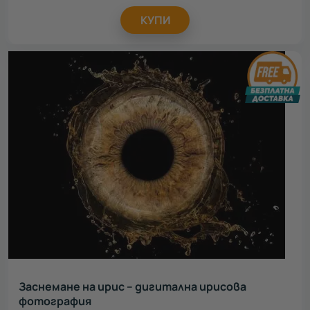
КУПИ
Заснемане на ирис – дигитална ирисова
фотография