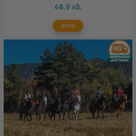
48.9
лв.
КУПИ