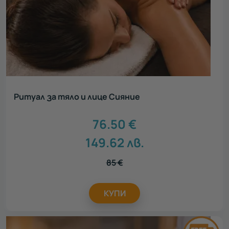
Ритуал за тяло и лице Сияние
76.50
€
149.62
лв.
85
€
КУПИ