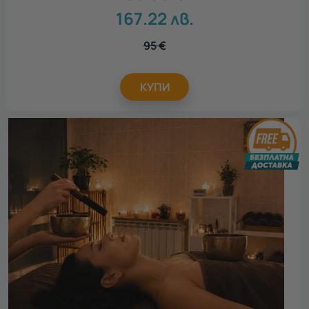
167.22
лв.
95
€
КУПИ