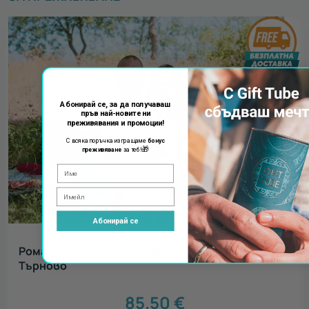
Абонирай се, за да получаваш
пръв най-новите ни
преживявания и промоции!
С всяка поръчка изпращаме
бонус
🎁
преживяване
за теб!
Абонирай се
Романтичен пикник за двама край Велико
Търново
85.50
€