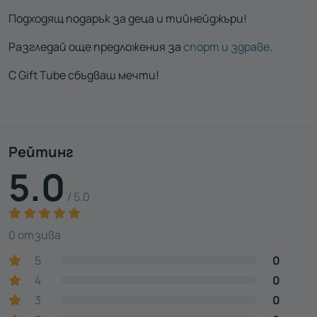
Подходящ подарък за деца и тийнейджъри!
Разгледай още предложения за
спорт и здраве.
С Gift Tube сбъдваш мечти!
Рейтинг
5.0
/ 5.0
0 отзива
5
0
4
0
3
0