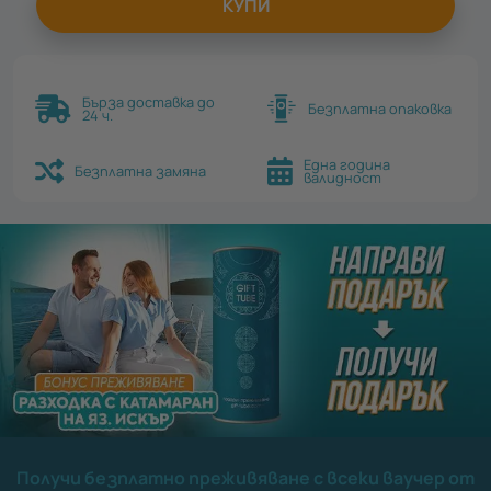
КУПИ
Бърза доставка до
Безплатна опаковка
24 ч.
Една година
Безплатна замяна
валидност
Получи безплатно преживяване с всеки ваучер от