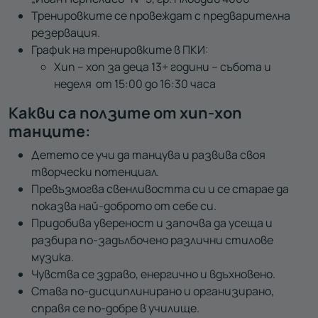
Тренировките се провеждат с предварителна
резервация.
График на тренировките в ПКИ:
Хип – хоп за деца 13+ години – събота и
неделя от 15:00 до 16:30 часа
Какви са ползите от хип-хоп
танците:
Детето се учи да танцува и развива своя
творчески потенциал.
Превъзмогва свенливостта си
и се старае да
показва най-доброто от себе си.
Придобива увереност и започва да усеща и
разбира по-задълбочено различни стилове
музика.
Чувства се здраво, енергично и вдъхновено.
Става по-дисциплинирано и организирано,
справя се по-добре в училище.