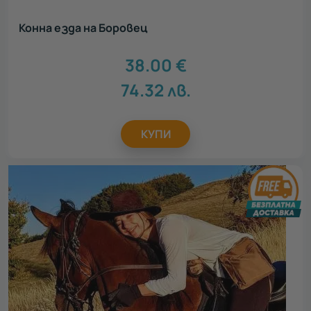
Конна езда на Боровец
38.00
€
74.32
лв.
КУПИ