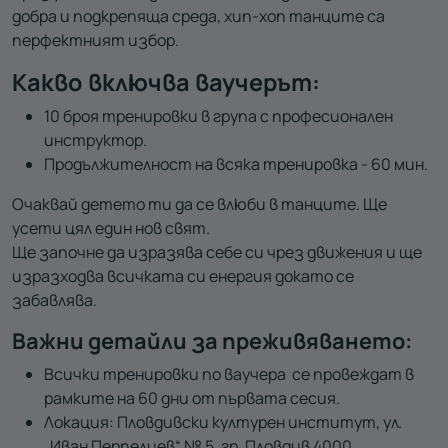
добра и подкрепяща среда, хип-хоп танците са
перфектният избор.
Какво включва ваучерът:
10 броя тренировки в група с професионален
инструктор.
Продължителност на всяка тренировка - 60 мин.
Очаквай детето ти да се влюби в танците. Ще
усети цял един нов свят.
Ще започне да изразява себе си чрез движения и ще
изразходва всичката си енергия докато се
забавлява.
Важни детайли за преживяването:
Всички тренировки по ваучера се провеждат в
рамките на 60 дни от първата сесия.
Локация: Пловдивски културен институт, ул.
„Иван Перпелиев“ № 5, гр. Пловдив 4000